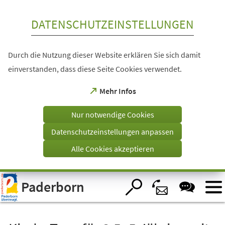
Inhalt anspringen
DATENSCHUTZEINSTELLUNGEN
Durch die Nutzung dieser Website erklären Sie sich damit
einverstanden, dass diese Seite Cookies verwendet.
(Öffnet
Mehr Infos
in
einem
Nur notwendige Cookies
neuen
Tab)
Datenschutzeinstellungen anpassen
Alle Cookies akzeptieren
Visuelle
Paderborn
Assistenzsoftware
öffnen.