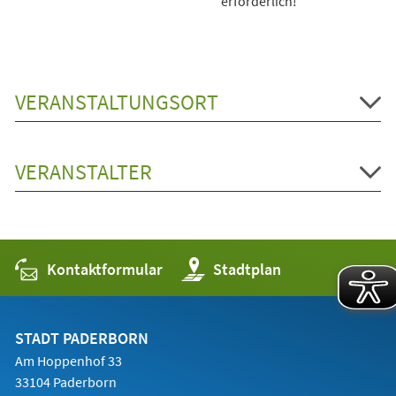
erforderlich!
VERANSTALTUNGSORT
VERANSTALTER
Kontaktformular
(Öffnet
Stadtplan
in
einem
neuen
Tab)
STADT PADERBORN
Am Hoppenhof 33
33104 Paderborn