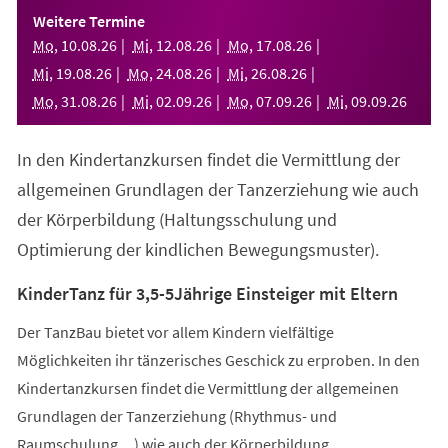
einem
Weitere Termine
neuen
Mo
,
10
.
08
.
26
Mi
,
12
.
08
.
26
Mo
,
17
.
08
.
26
Tab)
Mi
,
19
.
08
.
26
Mo
,
24
.
08
.
26
Mi
,
26
.
08
.
26
Mo
,
31
.
08
.
26
Mi
,
02
.
09
.
26
Mo
,
07
.
09
.
26
Mi
,
09
.
09
.
26
In den Kindertanzkursen findet die Vermittlung der
allgemeinen Grundlagen der Tanzerziehung wie auch
der Körperbildung (Haltungsschulung und
Optimierung der kindlichen Bewegungsmuster).
KinderTanz für 3,5-5Jährige Einsteiger mit Eltern
Der TanzBau bietet vor allem Kindern vielfältige
Möglichkeiten ihr tänzerisches Geschick zu erproben. In den
Kindertanzkursen findet die Vermittlung der allgemeinen
Grundlagen der Tanzerziehung (Rhythmus- und
Raumschulung,...) wie auch der Körperbildung