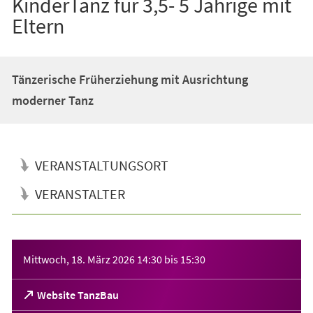
KinderTanz für 3,5- 5 Jährige mit
Eltern
Tänzerische Früherziehung mit Ausrichtung
moderner Tanz
VERANSTALTUNGSORT
VERANSTALTER
Veranstaltungsinformationen
Mittwoch, 18. März 2026
14:30
bis
15:30
(Öffnet
Website TanzBau
in