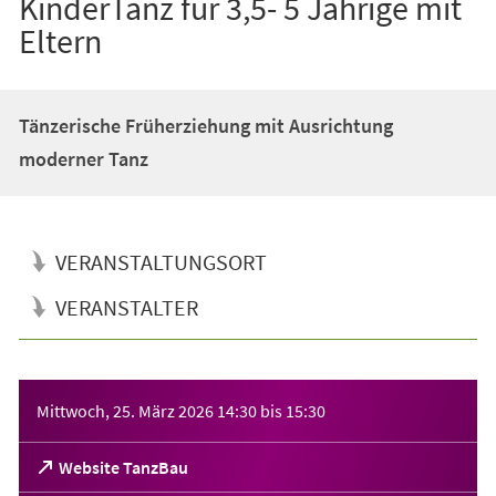
KinderTanz für 3,5- 5 Jährige mit
Eltern
Tänzerische Früherziehung mit Ausrichtung
moderner Tanz
VERANSTALTUNGSORT
VERANSTALTER
Veranstaltungsinformationen
Mittwoch, 25. März 2026
14:30
bis
15:30
(Öffnet
Website TanzBau
in