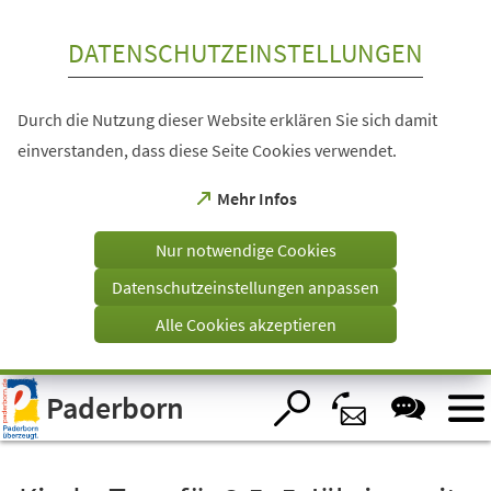
Inhalt anspringen
DATENSCHUTZEINSTELLUNGEN
Durch die Nutzung dieser Website erklären Sie sich damit
einverstanden, dass diese Seite Cookies verwendet.
(Öffnet
Mehr Infos
in
einem
Nur notwendige Cookies
neuen
Tab)
Datenschutzeinstellungen anpassen
Alle Cookies akzeptieren
Visuelle
Paderborn
Assistenzsoftware
öffnen.