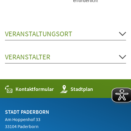
erforderlich!
VERANSTALTUNGSORT
VERANSTALTER
Kontaktformular
(Öffnet
Stadtplan
in
einem
neuen
Tab)
STADT PADERBORN
Am Hoppenhof 33
33104 Paderborn