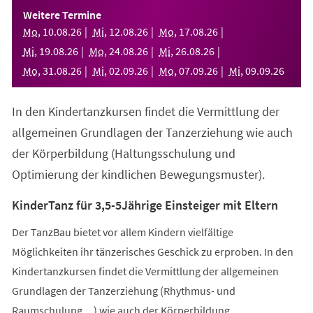
einem
Weitere Termine
neuen
Mo
,
10
.
08
.
26
Mi
,
12
.
08
.
26
Mo
,
17
.
08
.
26
Tab)
Mi
,
19
.
08
.
26
Mo
,
24
.
08
.
26
Mi
,
26
.
08
.
26
Mo
,
31
.
08
.
26
Mi
,
02
.
09
.
26
Mo
,
07
.
09
.
26
Mi
,
09
.
09
.
26
In den Kindertanzkursen findet die Vermittlung der
allgemeinen Grundlagen der Tanzerziehung wie auch
der Körperbildung (Haltungsschulung und
Optimierung der kindlichen Bewegungsmuster).
KinderTanz für 3,5-5Jährige Einsteiger mit Eltern
Der TanzBau bietet vor allem Kindern vielfältige
Möglichkeiten ihr tänzerisches Geschick zu erproben. In den
Kindertanzkursen findet die Vermittlung der allgemeinen
Grundlagen der Tanzerziehung (Rhythmus- und
Raumschulung,...) wie auch der Körperbildung