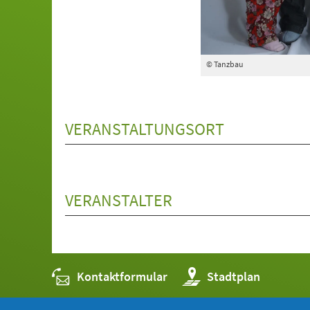
© Tanzbau
VERANSTALTUNGSORT
VERANSTALTER
Kontaktformular
(Öffnet
Stadtplan
in
einem