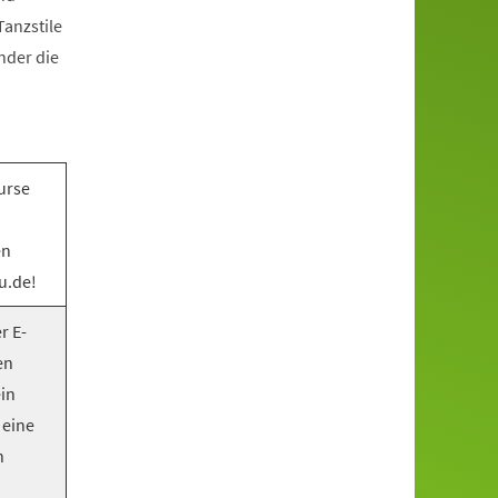
anzstile
nder die
urse
en
u.de!
r E-
en
ein
 eine
n