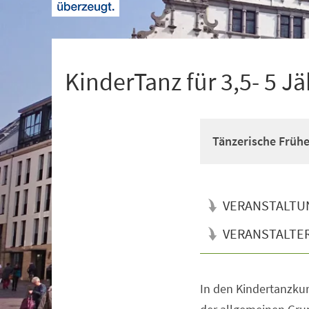
+
1
KinderTanz für 3,5- 5 Jä
Tänzerische Früh
VERANSTALTU
VERANSTALTE
In den Kindertanzkur
Veranstaltungsinformationen