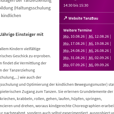
ndlagen der Tanzerziehung
14:30
bis
15:30
bildung (Haltungsschulung
 kindlichen
(Öffnet
Website TanzBau
in
einem
Weitere Termine
neuen
Jährige Einsteiger mit
Mo
,
10
.
08
.
26
Mi
,
12
.
08
.
26
Tab)
Mo
,
17
.
08
.
26
Mi
,
19
.
08
.
26
allem Kindern vielfältige
Mo
,
24
.
08
.
26
Mi
,
26
.
08
.
26
risches Geschick zu erproben.
Mo
,
31
.
08
.
26
Mi
,
02
.
09
.
26
 findet die Vermittlung der
Mo
,
07
.
09
.
26
Mi
,
09
.
09
.
26
n der Tanzerziehung
ulung,...) wie auch der
sschulung und Optimierung der kindlichen Bewegungsmuster) stat
spielerischen Zugang zum Tanzen. Sie erlernen Grundelemente der
riechen, krabbeln, rollen, gehen, laufen, hüpfen, springen,
ncieren und drehen, woraus kindgerechte Choreographien erarbei
nur nachgeahmt, sondern auch selbst experimentiert, ausprobiert u