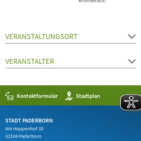
erforderlich!
VERANSTALTUNGSORT
VERANSTALTER
Kontaktformular
(Öffnet
Stadtplan
in
einem
neuen
Tab)
STADT PADERBORN
Am Hoppenhof 33
33104 Paderborn