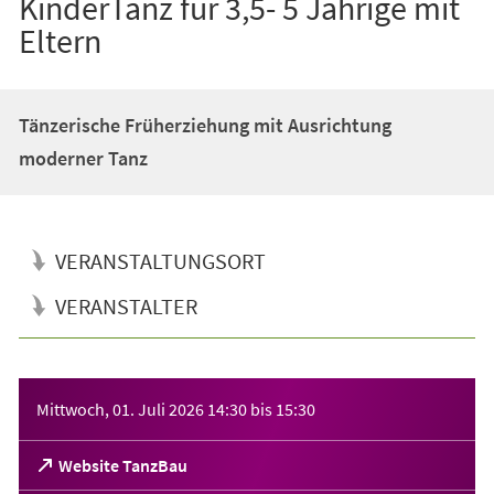
KinderTanz für 3,5- 5 Jährige mit
Eltern
Tänzerische Früherziehung mit Ausrichtung
moderner Tanz
VERANSTALTUNGSORT
VERANSTALTER
Veranstaltungsinformationen
Mittwoch, 01. Juli 2026
14:30
bis
15:30
(Öffnet
Website TanzBau
in