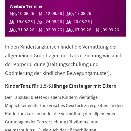
einem
Weitere Termine
neuen
Mo
,
10
.
08
.
26
Mi
,
12
.
08
.
26
Mo
,
17
.
08
.
26
Tab)
Mi
,
19
.
08
.
26
Mo
,
24
.
08
.
26
Mi
,
26
.
08
.
26
Mo
,
31
.
08
.
26
Mi
,
02
.
09
.
26
Mo
,
07
.
09
.
26
Mi
,
09
.
09
.
26
In den Kindertanzkursen findet die Vermittlung der
allgemeinen Grundlagen der Tanzerziehung wie auch
der Körperbildung (Haltungsschulung und
Optimierung der kindlichen Bewegungsmuster).
KinderTanz für 3,5-5Jährige Einsteiger mit Eltern
Der TanzBau bietet vor allem Kindern vielfältige
Möglichkeiten ihr tänzerisches Geschick zu erproben. In den
Kindertanzkursen findet die Vermittlung der allgemeinen
Grundlagen der Tanzerziehung (Rhythmus- und
Raumschulung,...) wie auch der Körperbildung