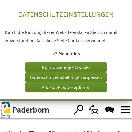
Inhalt anspringen
DATENSCHUTZEINSTELLUNGEN
Durch die Nutzung dieser Website erklären Sie sich damit
einverstanden, dass diese Seite Cookies verwendet.
(Öffnet
Mehr Infos
in
einem
Nur notwendige Cookies
neuen
Tab)
Datenschutzeinstellungen anpassen
Alle Cookies akzeptieren
Visuelle
Paderborn
Assistenzsoftware
öffnen.