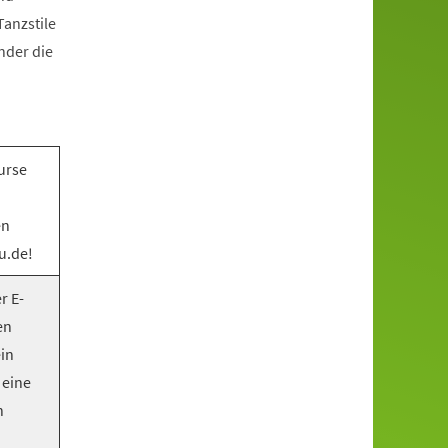
anzstile
nder die
urse
en
u.de!
r E-
en
ein
 eine
n