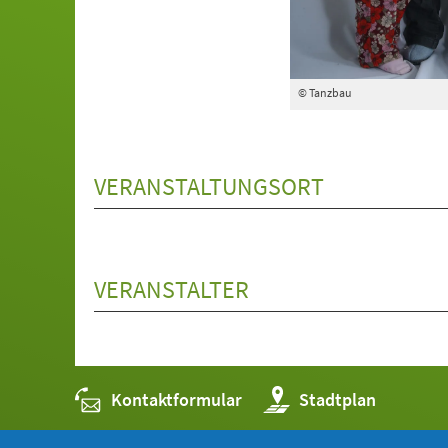
© Tanzbau
VERANSTALTUNGSORT
VERANSTALTER
Kontaktformular
(Öffnet
Stadtplan
in
einem