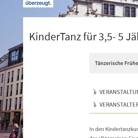
+
1
KinderTanz für 3,5- 5 Jä
Tänzerische Früh
VERANSTALTU
VERANSTALTE
In den Kindertanzkur
Veranstaltungsinformationen