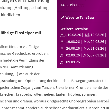
ndlagen der Tanzerziehung
14:30
bis
15:30
bildung (Haltungsschulung
 kindlichen
(Öffnet
Website TanzBau
in
einem
Weitere Termine
neuen
Jährige Einsteiger mit
Mo
,
10
.
08
.
26
Mi
,
12
.
08
.
26
Tab)
Mi
,
19
.
08
.
26
Mo
,
24
.
08
.
26
allem Kindern vielfältige
Mi
,
26
.
08
.
26
Mo
,
31
.
08
.
26
risches Geschick zu erproben.
Mi
,
02
.
09
.
26
Mo
,
07
.
09
.
26
 findet die Vermittlung der
Mi
,
09
.
09
.
26
n der Tanzerziehung
ulung,...) wie auch der
sschulung und Optimierung der kindlichen Bewegungsmuster) stat
spielerischen Zugang zum Tanzen. Sie erlernen Grundelemente der
riechen, krabbeln, rollen, gehen, laufen, hüpfen, springen,
ncieren und drehen, woraus kindgerechte Choreographien erarbei
nur nachgeahmt, sondern auch selbst experimentiert, ausprobiert u