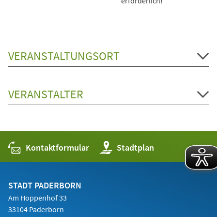
erforderlich!
VERANSTALTUNGSORT
VERANSTALTER
Kontaktformular
(Öffnet
Stadtplan
in
einem
neuen
Tab)
STADT PADERBORN
Am Hoppenhof 33
33104 Paderborn