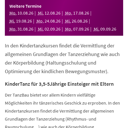
einem
Weitere Termine
neuen
Mo
,
10
.
08
.
26
Mi
,
12
.
08
.
26
Mo
,
17
.
08
.
26
Tab)
Mi
,
19
.
08
.
26
Mo
,
24
.
08
.
26
Mi
,
26
.
08
.
26
Mo
,
31
.
08
.
26
Mi
,
02
.
09
.
26
Mo
,
07
.
09
.
26
Mi
,
09
.
09
.
26
In den Kindertanzkursen findet die Vermittlung der
allgemeinen Grundlagen der Tanzerziehung wie auch
der Körperbildung (Haltungsschulung und
Optimierung der kindlichen Bewegungsmuster).
KinderTanz für 3,5-5Jährige Einsteiger mit Eltern
Der TanzBau bietet vor allem Kindern vielfältige
Möglichkeiten ihr tänzerisches Geschick zu erproben. In den
Kindertanzkursen findet die Vermittlung der allgemeinen
Grundlagen der Tanzerziehung (Rhythmus- und
Raumschulung,...) wie auch der Körperbildung