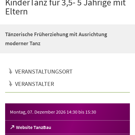
KinderTanz für 3,5- 5 Jährige mit
Eltern
Tänzerische Früherziehung mit Ausrichtung
moderner Tanz
VERANSTALTUNGSORT
VERANSTALTER
Veranstaltungsinformationen
Montag, 07. Dezember 2026
14:30
bis
15:30
(Öffnet
Website TanzBau
in