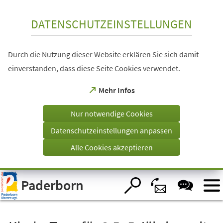
Inhalt anspringen
DATENSCHUTZEINSTELLUNGEN
Durch die Nutzung dieser Website erklären Sie sich damit
einverstanden, dass diese Seite Cookies verwendet.
(Öffnet
Mehr Infos
in
einem
Nur notwendige Cookies
neuen
Tab)
Datenschutzeinstellungen anpassen
Alle Cookies akzeptieren
Visuelle
Paderborn
Assistenzsoftware
öffnen.