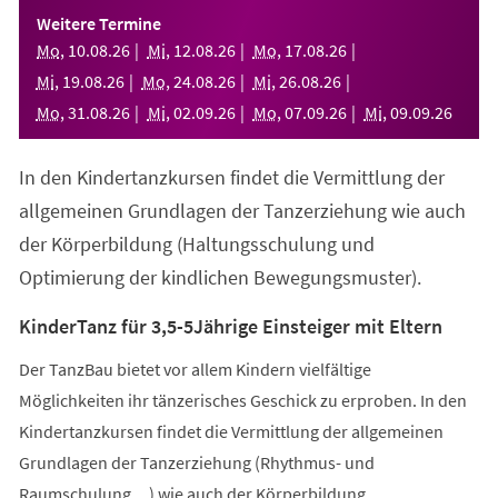
einem
Weitere Termine
neuen
Mo
,
10
.
08
.
26
Mi
,
12
.
08
.
26
Mo
,
17
.
08
.
26
Tab)
Mi
,
19
.
08
.
26
Mo
,
24
.
08
.
26
Mi
,
26
.
08
.
26
Mo
,
31
.
08
.
26
Mi
,
02
.
09
.
26
Mo
,
07
.
09
.
26
Mi
,
09
.
09
.
26
In den Kindertanzkursen findet die Vermittlung der
allgemeinen Grundlagen der Tanzerziehung wie auch
der Körperbildung (Haltungsschulung und
Optimierung der kindlichen Bewegungsmuster).
KinderTanz für 3,5-5Jährige Einsteiger mit Eltern
Der TanzBau bietet vor allem Kindern vielfältige
Möglichkeiten ihr tänzerisches Geschick zu erproben. In den
Kindertanzkursen findet die Vermittlung der allgemeinen
Grundlagen der Tanzerziehung (Rhythmus- und
Raumschulung,...) wie auch der Körperbildung