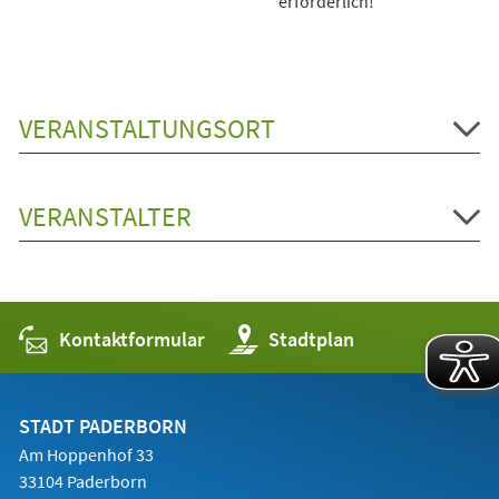
erforderlich!
VERANSTALTUNGSORT
VERANSTALTER
Kontaktformular
(Öffnet
Stadtplan
in
einem
neuen
Tab)
STADT PADERBORN
Am Hoppenhof 33
33104 Paderborn