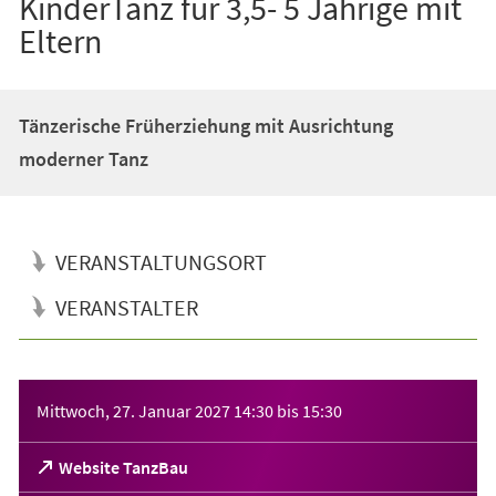
KinderTanz für 3,5- 5 Jährige mit
Eltern
Tänzerische Früherziehung mit Ausrichtung
moderner Tanz
VERANSTALTUNGSORT
VERANSTALTER
Veranstaltungsinformationen
Mittwoch, 27. Januar 2027
14:30
bis
15:30
(Öffnet
Website TanzBau
in