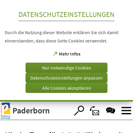
Inhalt anspringen
DATENSCHUTZEINSTELLUNGEN
Durch die Nutzung dieser Website erklären Sie sich damit
einverstanden, dass diese Seite Cookies verwendet.
(Öffnet
Mehr Infos
in
einem
Nur notwendige Cookies
neuen
Tab)
Datenschutzeinstellungen anpassen
Alle Cookies akzeptieren
Visuelle
Paderborn
Assistenzsoftware
öffnen.