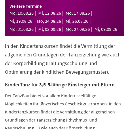
einem
Weitere Termine
neuen
Mo
,
10
.
08
.
26
Mi
,
12
.
08
.
26
Mo
,
17
.
08
.
26
Tab)
Mi
,
19
.
08
.
26
Mo
,
24
.
08
.
26
Mi
,
26
.
08
.
26
Mo
,
31
.
08
.
26
Mi
,
02
.
09
.
26
Mo
,
07
.
09
.
26
Mi
,
09
.
09
.
26
In den Kindertanzkursen findet die Vermittlung der
allgemeinen Grundlagen der Tanzerziehung wie auch
der Körperbildung (Haltungsschulung und
Optimierung der kindlichen Bewegungsmuster).
KinderTanz für 3,5-5Jährige Einsteiger mit Eltern
Der TanzBau bietet vor allem Kindern vielfältige
Möglichkeiten ihr tänzerisches Geschick zu erproben. In den
Kindertanzkursen findet die Vermittlung der allgemeinen
Grundlagen der Tanzerziehung (Rhythmus- und
Raumschulung,...) wie auch der Körperbildung