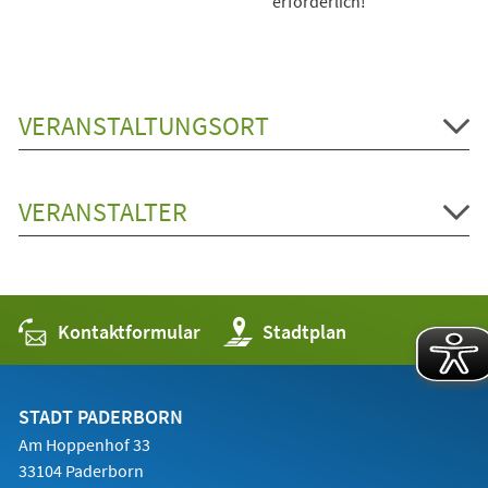
erforderlich!
VERANSTALTUNGSORT
VERANSTALTER
Kontaktformular
(Öffnet
Stadtplan
in
einem
neuen
Tab)
STADT PADERBORN
Am Hoppenhof 33
33104 Paderborn