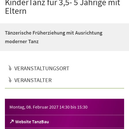
KinderTanz für 3,5- 5 Jährige mit
Eltern
Tänzerische Früherziehung mit Ausrichtung
moderner Tanz
VERANSTALTUNGSORT
VERANSTALTER
Veranstaltungsinformationen
Montag, 08. Februar 2027
14:30
bis
15:30
(Öffnet
Website TanzBau
in