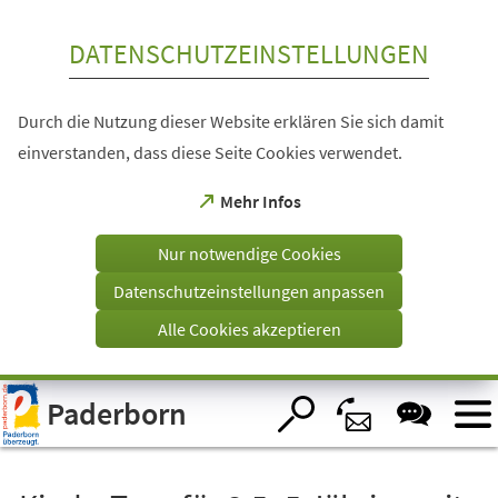
Inhalt anspringen
DATENSCHUTZEINSTELLUNGEN
Durch die Nutzung dieser Website erklären Sie sich damit
einverstanden, dass diese Seite Cookies verwendet.
(Öffnet
Mehr Infos
in
einem
Nur notwendige Cookies
neuen
Tab)
Datenschutzeinstellungen anpassen
Alle Cookies akzeptieren
Visuelle
Paderborn
Assistenzsoftware
öffnen.