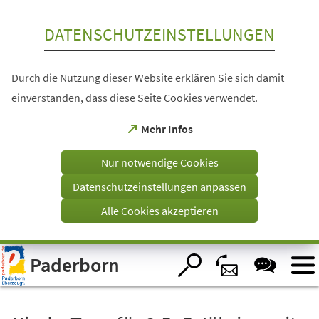
Inhalt anspringen
DATENSCHUTZEINSTELLUNGEN
Durch die Nutzung dieser Website erklären Sie sich damit
einverstanden, dass diese Seite Cookies verwendet.
(Öffnet
Mehr Infos
in
einem
Nur notwendige Cookies
neuen
Tab)
Datenschutzeinstellungen anpassen
Alle Cookies akzeptieren
Visuelle
Paderborn
Assistenzsoftware
öffnen.