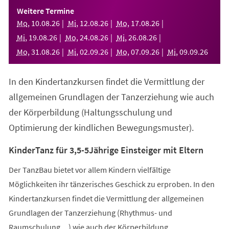
einem
Weitere Termine
neuen
Mo
,
10
.
08
.
26
Mi
,
12
.
08
.
26
Mo
,
17
.
08
.
26
Tab)
Mi
,
19
.
08
.
26
Mo
,
24
.
08
.
26
Mi
,
26
.
08
.
26
Mo
,
31
.
08
.
26
Mi
,
02
.
09
.
26
Mo
,
07
.
09
.
26
Mi
,
09
.
09
.
26
In den Kindertanzkursen findet die Vermittlung der
allgemeinen Grundlagen der Tanzerziehung wie auch
der Körperbildung (Haltungsschulung und
Optimierung der kindlichen Bewegungsmuster).
KinderTanz für 3,5-5Jährige Einsteiger mit Eltern
Der TanzBau bietet vor allem Kindern vielfältige
Möglichkeiten ihr tänzerisches Geschick zu erproben. In den
Kindertanzkursen findet die Vermittlung der allgemeinen
Grundlagen der Tanzerziehung (Rhythmus- und
Raumschulung,...) wie auch der Körperbildung