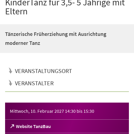
KinderTanz für 3,5- 5 Jährige mit
Eltern
Tänzerische Früherziehung mit Ausrichtung
moderner Tanz
VERANSTALTUNGSORT
VERANSTALTER
Veranstaltungsinformationen
Mittwoch, 10. Februar 2027
14:30
bis
15:30
(Öffnet
Website TanzBau
in