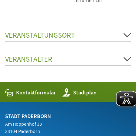
erforderlich!
VERANSTALTUNGSORT
VERANSTALTER
Kontaktformular
(Öffnet
Stadtplan
in
einem
neuen
Tab)
STADT PADERBORN
Am Hoppenhof 33
33104 Paderborn