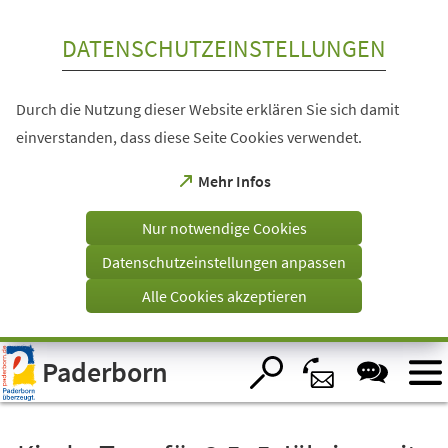
Inhalt anspringen
DATENSCHUTZEINSTELLUNGEN
Durch die Nutzung dieser Website erklären Sie sich damit
einverstanden, dass diese Seite Cookies verwendet.
(Öffnet
Mehr Infos
in
einem
Nur notwendige Cookies
neuen
Tab)
Datenschutzeinstellungen anpassen
Alle Cookies akzeptieren
Visuelle
Paderborn
Assistenzsoftware
öffnen.