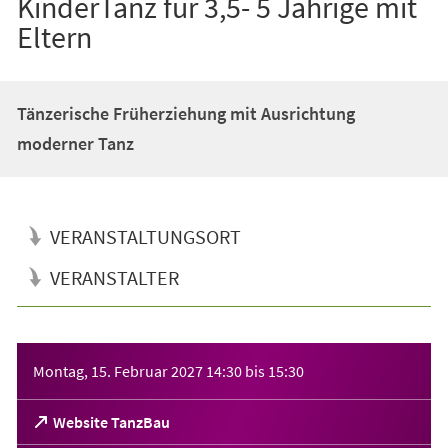
KinderTanz für 3,5- 5 Jährige mit
Eltern
Tänzerische Früherziehung mit Ausrichtung
moderner Tanz
VERANSTALTUNGSORT
VERANSTALTER
Veranstaltungsinformationen
Montag, 15. Februar 2027
14:30
bis
15:30
(Öffnet
Website TanzBau
in