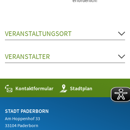
erforderlich!
VERANSTALTUNGSORT
VERANSTALTER
Kontaktformular
(Öffnet
Stadtplan
in
einem
neuen
Tab)
STADT PADERBORN
Am Hoppenhof 33
33104 Paderborn