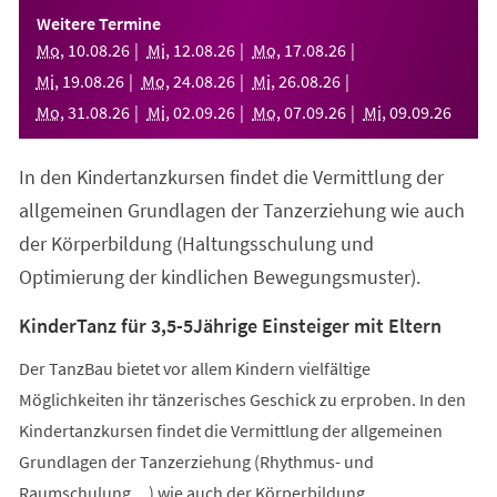
einem
Weitere Termine
neuen
Mo
,
10
.
08
.
26
Mi
,
12
.
08
.
26
Mo
,
17
.
08
.
26
Tab)
Mi
,
19
.
08
.
26
Mo
,
24
.
08
.
26
Mi
,
26
.
08
.
26
Mo
,
31
.
08
.
26
Mi
,
02
.
09
.
26
Mo
,
07
.
09
.
26
Mi
,
09
.
09
.
26
In den Kindertanzkursen findet die Vermittlung der
allgemeinen Grundlagen der Tanzerziehung wie auch
der Körperbildung (Haltungsschulung und
Optimierung der kindlichen Bewegungsmuster).
KinderTanz für 3,5-5Jährige Einsteiger mit Eltern
Der TanzBau bietet vor allem Kindern vielfältige
Möglichkeiten ihr tänzerisches Geschick zu erproben. In den
Kindertanzkursen findet die Vermittlung der allgemeinen
Grundlagen der Tanzerziehung (Rhythmus- und
Raumschulung,...) wie auch der Körperbildung