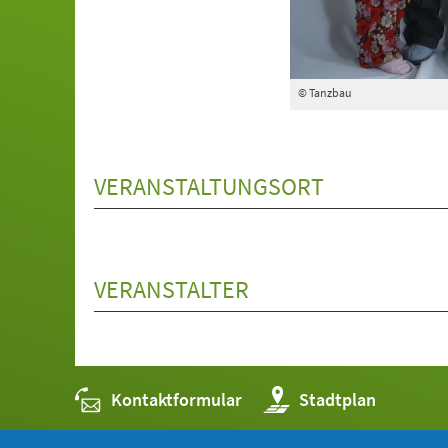
© Tanzbau
VERANSTALTUNGSORT
VERANSTALTER
Kontaktformular
(Öffnet
Stadtplan
in
einem