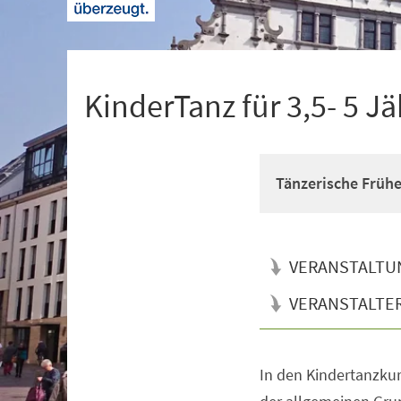
+
1
KinderTanz für 3,5- 5 Jä
Tänzerische Früh
VERANSTALTU
VERANSTALTE
In den Kindertanzkur
Veranstaltungsinformationen