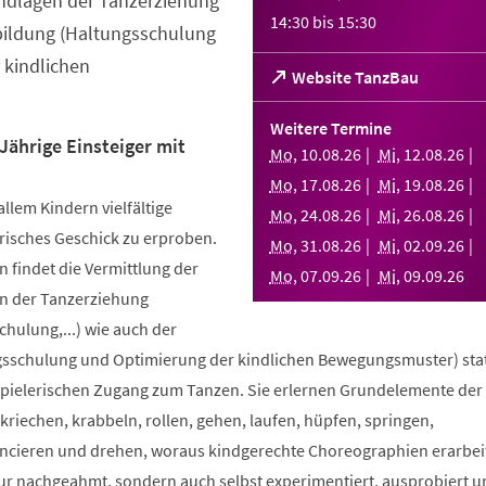
ndlagen der Tanzerziehung
14:30
bis
15:30
bildung (Haltungsschulung
 kindlichen
(Öffnet
Website TanzBau
in
einem
Weitere Termine
neuen
Jährige Einsteiger mit
Mo
,
10
.
08
.
26
Mi
,
12
.
08
.
26
Tab)
Mo
,
17
.
08
.
26
Mi
,
19
.
08
.
26
allem Kindern vielfältige
Mo
,
24
.
08
.
26
Mi
,
26
.
08
.
26
risches Geschick zu erproben.
Mo
,
31
.
08
.
26
Mi
,
02
.
09
.
26
 findet die Vermittlung der
Mo
,
07
.
09
.
26
Mi
,
09
.
09
.
26
n der Tanzerziehung
ulung,...) wie auch der
sschulung und Optimierung der kindlichen Bewegungsmuster) stat
spielerischen Zugang zum Tanzen. Sie erlernen Grundelemente der
riechen, krabbeln, rollen, gehen, laufen, hüpfen, springen,
ncieren und drehen, woraus kindgerechte Choreographien erarbei
nur nachgeahmt, sondern auch selbst experimentiert, ausprobiert u