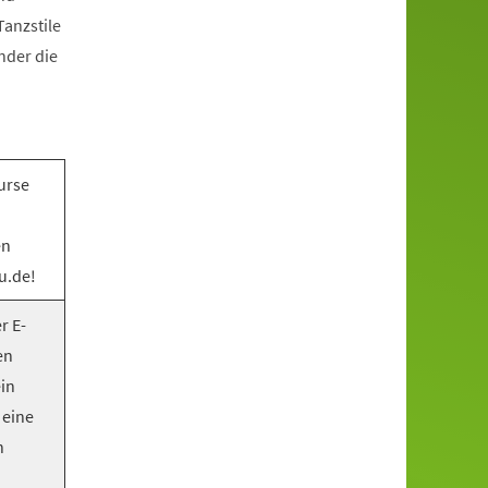
anzstile
nder die
urse
en
u.de!
r E-
en
ein
 eine
n