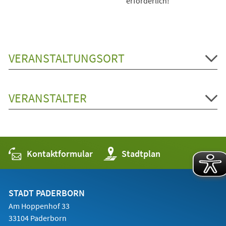
erforderlich!
VERANSTALTUNGSORT
VERANSTALTER
Kontaktformular
(Öffnet
Stadtplan
in
einem
neuen
Tab)
STADT PADERBORN
Am Hoppenhof 33
33104 Paderborn