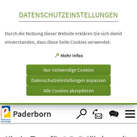
Inhalt anspringen
DATENSCHUTZEINSTELLUNGEN
Durch die Nutzung dieser Website erklären Sie sich damit
einverstanden, dass diese Seite Cookies verwendet.
(Öffnet
Mehr Infos
in
einem
Nur notwendige Cookies
neuen
Tab)
Datenschutzeinstellungen anpassen
Alle Cookies akzeptieren
Visuelle
Paderborn
Assistenzsoftware
öffnen.