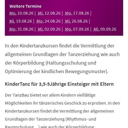
einem
Weitere Termine
neuen
Mo
,
10
.
08
.
26
Mi
,
12
.
08
.
26
Mo
,
17
.
08
.
26
Tab)
Mi
,
19
.
08
.
26
Mo
,
24
.
08
.
26
Mi
,
26
.
08
.
26
Mo
,
31
.
08
.
26
Mi
,
02
.
09
.
26
Mo
,
07
.
09
.
26
Mi
,
09
.
09
.
26
In den Kindertanzkursen findet die Vermittlung der
allgemeinen Grundlagen der Tanzerziehung wie auch
der Körperbildung (Haltungsschulung und
Optimierung der kindlichen Bewegungsmuster).
KinderTanz für 3,5-5Jährige Einsteiger mit Eltern
Der TanzBau bietet vor allem Kindern vielfältige
Möglichkeiten ihr tänzerisches Geschick zu erproben. In den
Kindertanzkursen findet die Vermittlung der allgemeinen
Grundlagen der Tanzerziehung (Rhythmus- und
Raumschulung,...) wie auch der Körperbildung