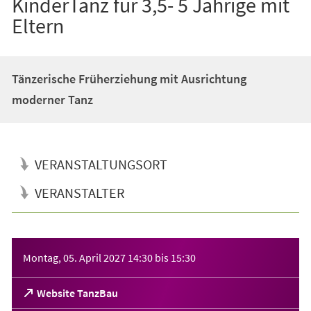
KinderTanz für 3,5- 5 Jährige mit
Eltern
Tänzerische Früherziehung mit Ausrichtung
moderner Tanz
VERANSTALTUNGSORT
VERANSTALTER
Veranstaltungsinformationen
Montag, 05. April 2027
14:30
bis
15:30
(Öffnet
Website TanzBau
in