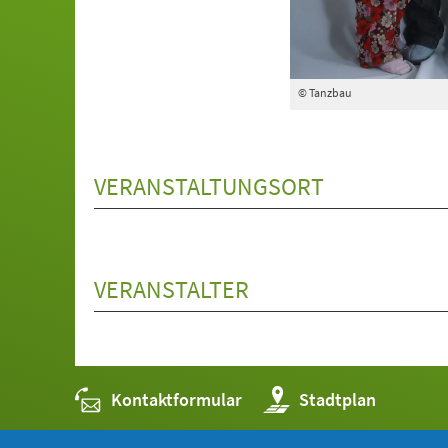
© Tanzbau
VERANSTALTUNGSORT
VERANSTALTER
Kontaktformular
(Öffnet
Stadtplan
in
einem