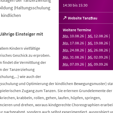
ndlagen der Tanzerziehung
14:30
bis
15:30
bildung (Haltungsschulung
 kindlichen
(Öffnet
Website TanzBau
in
einem
Weitere Termine
neuen
Jährige Einsteiger mit
Mo
,
10
.
08
.
26
Mi
,
12
.
08
.
26
Tab)
Mo
,
17
.
08
.
26
Mi
,
19
.
08
.
26
allem Kindern vielfältige
Mo
,
24
.
08
.
26
Mi
,
26
.
08
.
26
risches Geschick zu erproben.
Mo
,
31
.
08
.
26
Mi
,
02
.
09
.
26
 findet die Vermittlung der
Mo
,
07
.
09
.
26
Mi
,
09
.
09
.
26
n der Tanzerziehung
ulung,...) wie auch der
sschulung und Optimierung der kindlichen Bewegungsmuster) stat
spielerischen Zugang zum Tanzen. Sie erlernen Grundelemente der
riechen, krabbeln, rollen, gehen, laufen, hüpfen, springen,
ncieren und drehen, woraus kindgerechte Choreographien erarbei
nur nachgeahmt, sondern auch selbst experimentiert, ausprobiert u