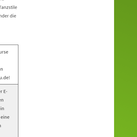
anzstile
nder die
urse
en
u.de!
r E-
en
ein
 eine
n