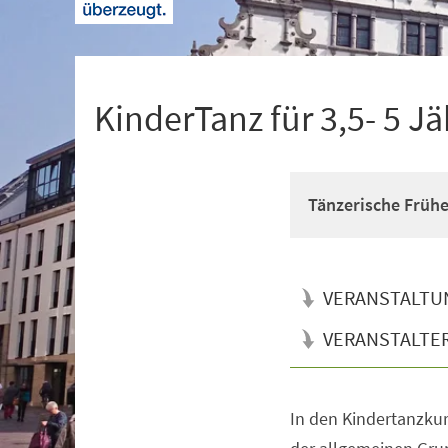
+
1
KinderTanz für 3,5- 5 Jä
Tänzerische Früh
VERANSTALTU
VERANSTALTE
In den Kindertanzkur
Veranstaltungsinformationen