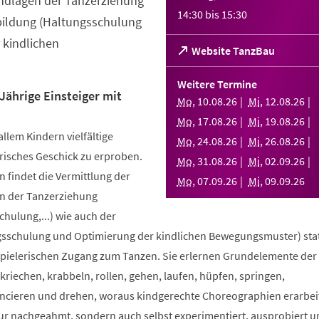
ndlagen der Tanzerziehung
14:30
bis
15:30
bildung (Haltungsschulung
 kindlichen
(Öffnet
Website TanzBau
in
einem
Weitere Termine
neuen
Jährige Einsteiger mit
Mo
,
10
.
08
.
26
Mi
,
12
.
08
.
26
Tab)
Mo
,
17
.
08
.
26
Mi
,
19
.
08
.
26
allem Kindern vielfältige
Mo
,
24
.
08
.
26
Mi
,
26
.
08
.
26
risches Geschick zu erproben.
Mo
,
31
.
08
.
26
Mi
,
02
.
09
.
26
 findet die Vermittlung der
Mo
,
07
.
09
.
26
Mi
,
09
.
09
.
26
n der Tanzerziehung
ulung,...) wie auch der
sschulung und Optimierung der kindlichen Bewegungsmuster) stat
spielerischen Zugang zum Tanzen. Sie erlernen Grundelemente der
riechen, krabbeln, rollen, gehen, laufen, hüpfen, springen,
ncieren und drehen, woraus kindgerechte Choreographien erarbei
nur nachgeahmt, sondern auch selbst experimentiert, ausprobiert u