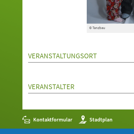
© Tanzbau
VERANSTALTUNGSORT
VERANSTALTER
Kontaktformular
(Öffnet
Stadtplan
in
einem