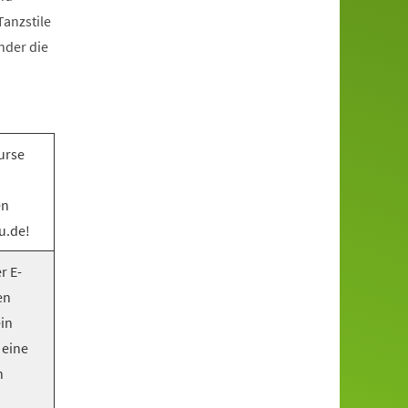
anzstile
nder die
urse
en
u.de!
r E-
en
ein
 eine
n