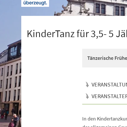
+
1
KinderTanz für 3,5- 5 Jä
Tänzerische Früh
VERANSTALTU
VERANSTALTE
In den Kindertanzkur
Veranstaltungsinformationen