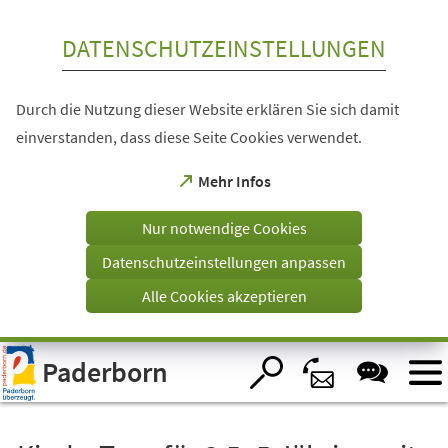
Inhalt anspringen
DATENSCHUTZEINSTELLUNGEN
Durch die Nutzung dieser Website erklären Sie sich damit
einverstanden, dass diese Seite Cookies verwendet.
(Öffnet
Mehr Infos
in
einem
Nur notwendige Cookies
neuen
Tab)
Datenschutzeinstellungen anpassen
Alle Cookies akzeptieren
Visuelle
Paderborn
Assistenzsoftware
öffnen.