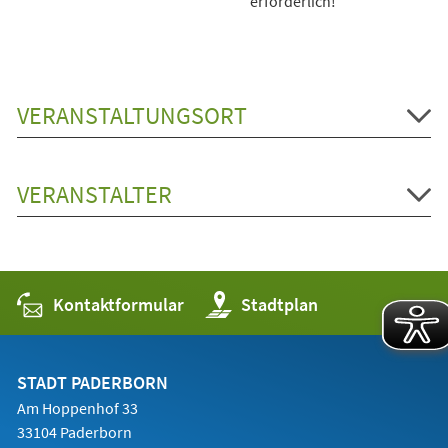
erforderlich!
VERANSTALTUNGSORT
VERANSTALTER
Kontaktformular
(Öffnet
Stadtplan
in
einem
neuen
Tab)
STADT PADERBORN
Am Hoppenhof 33
33104 Paderborn