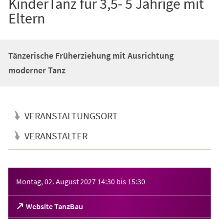
KinderTanz für 3,5- 5 Jährige mit
Eltern
Tänzerische Früherziehung mit Ausrichtung
moderner Tanz
VERANSTALTUNGSORT
VERANSTALTER
Veranstaltungsinformationen
Montag, 02. August 2027
14:30
bis
15:30
(Öffnet
Website TanzBau
in