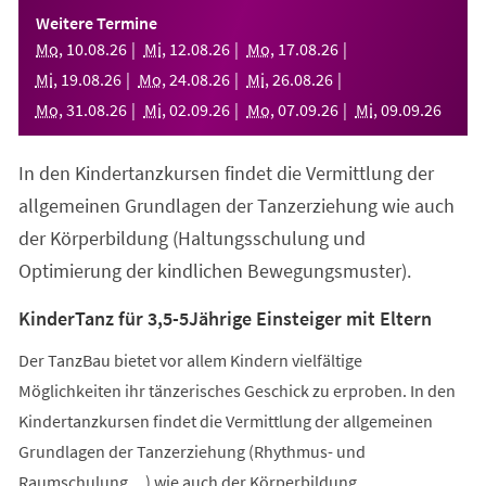
einem
Weitere Termine
neuen
Mo
,
10
.
08
.
26
Mi
,
12
.
08
.
26
Mo
,
17
.
08
.
26
Tab)
Mi
,
19
.
08
.
26
Mo
,
24
.
08
.
26
Mi
,
26
.
08
.
26
Mo
,
31
.
08
.
26
Mi
,
02
.
09
.
26
Mo
,
07
.
09
.
26
Mi
,
09
.
09
.
26
In den Kindertanzkursen findet die Vermittlung der
allgemeinen Grundlagen der Tanzerziehung wie auch
der Körperbildung (Haltungsschulung und
Optimierung der kindlichen Bewegungsmuster).
KinderTanz für 3,5-5Jährige Einsteiger mit Eltern
Der TanzBau bietet vor allem Kindern vielfältige
Möglichkeiten ihr tänzerisches Geschick zu erproben. In den
Kindertanzkursen findet die Vermittlung der allgemeinen
Grundlagen der Tanzerziehung (Rhythmus- und
Raumschulung,...) wie auch der Körperbildung