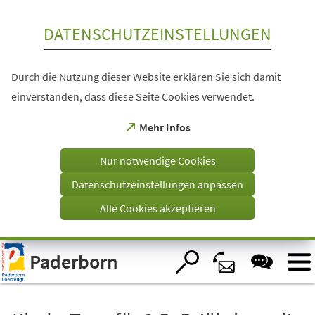
Inhalt anspringen
DATENSCHUTZEINSTELLUNGEN
Durch die Nutzung dieser Website erklären Sie sich damit
einverstanden, dass diese Seite Cookies verwendet.
(Öffnet
Mehr Infos
in
einem
Nur notwendige Cookies
neuen
Tab)
Datenschutzeinstellungen anpassen
Alle Cookies akzeptieren
Visuelle
Paderborn
Assistenzsoftware
öffnen.