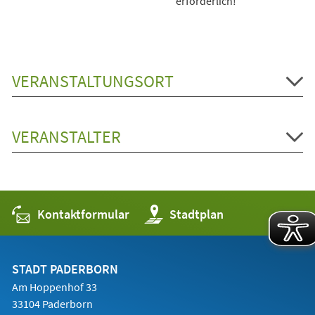
erforderlich!
VERANSTALTUNGSORT
VERANSTALTER
Kontaktformular
(Öffnet
Stadtplan
in
einem
neuen
Tab)
STADT PADERBORN
Am Hoppenhof 33
33104 Paderborn