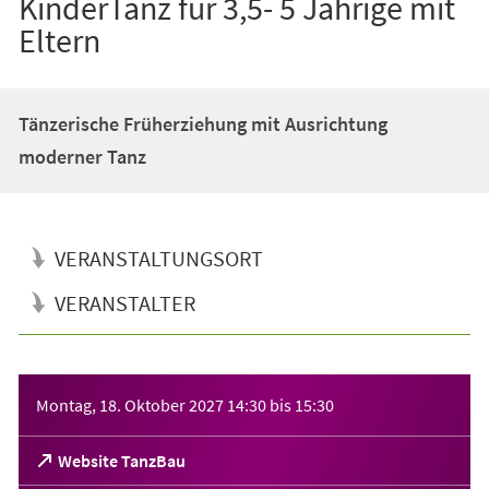
KinderTanz für 3,5- 5 Jährige mit
Eltern
Tänzerische Früherziehung mit Ausrichtung
moderner Tanz
VERANSTALTUNGSORT
VERANSTALTER
Veranstaltungsinformationen
Montag, 18. Oktober 2027
14:30
bis
15:30
(Öffnet
Website TanzBau
in