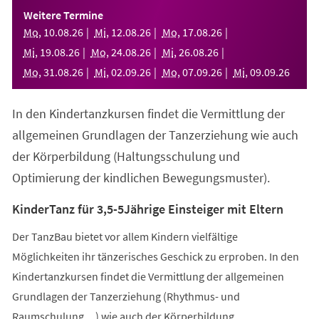
einem
Weitere Termine
neuen
Mo
,
10
.
08
.
26
Mi
,
12
.
08
.
26
Mo
,
17
.
08
.
26
Tab)
Mi
,
19
.
08
.
26
Mo
,
24
.
08
.
26
Mi
,
26
.
08
.
26
Mo
,
31
.
08
.
26
Mi
,
02
.
09
.
26
Mo
,
07
.
09
.
26
Mi
,
09
.
09
.
26
In den Kindertanzkursen findet die Vermittlung der
allgemeinen Grundlagen der Tanzerziehung wie auch
der Körperbildung (Haltungsschulung und
Optimierung der kindlichen Bewegungsmuster).
KinderTanz für 3,5-5Jährige Einsteiger mit Eltern
Der TanzBau bietet vor allem Kindern vielfältige
Möglichkeiten ihr tänzerisches Geschick zu erproben. In den
Kindertanzkursen findet die Vermittlung der allgemeinen
Grundlagen der Tanzerziehung (Rhythmus- und
Raumschulung,...) wie auch der Körperbildung