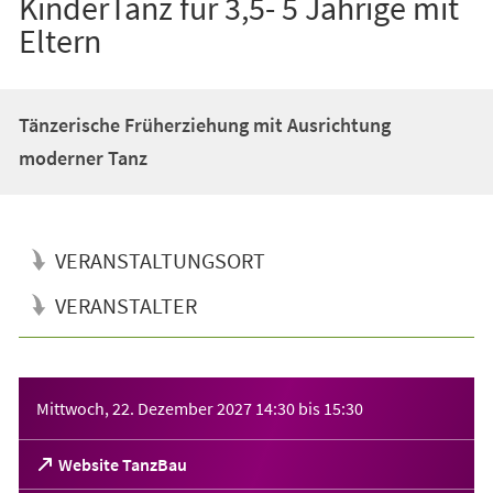
KinderTanz für 3,5- 5 Jährige mit
Eltern
Tänzerische Früherziehung mit Ausrichtung
moderner Tanz
VERANSTALTUNGSORT
VERANSTALTER
Veranstaltungsinformationen
Mittwoch, 22. Dezember 2027
14:30
bis
15:30
(Öffnet
Website TanzBau
in