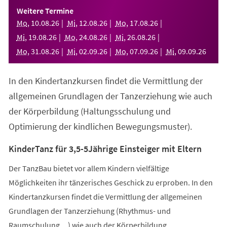
einem
Weitere Termine
neuen
Mo
,
10
.
08
.
26
Mi
,
12
.
08
.
26
Mo
,
17
.
08
.
26
Tab)
Mi
,
19
.
08
.
26
Mo
,
24
.
08
.
26
Mi
,
26
.
08
.
26
Mo
,
31
.
08
.
26
Mi
,
02
.
09
.
26
Mo
,
07
.
09
.
26
Mi
,
09
.
09
.
26
In den Kindertanzkursen findet die Vermittlung der
allgemeinen Grundlagen der Tanzerziehung wie auch
der Körperbildung (Haltungsschulung und
Optimierung der kindlichen Bewegungsmuster).
KinderTanz für 3,5-5Jährige Einsteiger mit Eltern
Der TanzBau bietet vor allem Kindern vielfältige
Möglichkeiten ihr tänzerisches Geschick zu erproben. In den
Kindertanzkursen findet die Vermittlung der allgemeinen
Grundlagen der Tanzerziehung (Rhythmus- und
Raumschulung,...) wie auch der Körperbildung