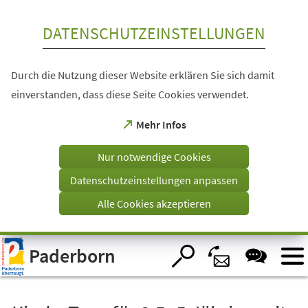
Inhalt anspringen
DATENSCHUTZEINSTELLUNGEN
Durch die Nutzung dieser Website erklären Sie sich damit
einverstanden, dass diese Seite Cookies verwendet.
(Öffnet
Mehr Infos
in
einem
Nur notwendige Cookies
neuen
Tab)
Datenschutzeinstellungen anpassen
Alle Cookies akzeptieren
Visuelle
Paderborn
Assistenzsoftware
öffnen.