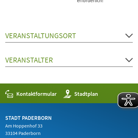
erforderlich!
VERANSTALTUNGSORT
VERANSTALTER
Kontaktformular
(Öffnet
Stadtplan
in
einem
neuen
Tab)
STADT PADERBORN
Am Hoppenhof 33
33104 Paderborn