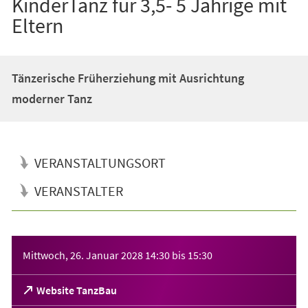
KinderTanz für 3,5- 5 Jährige mit
Eltern
Tänzerische Früherziehung mit Ausrichtung
moderner Tanz
VERANSTALTUNGSORT
VERANSTALTER
Veranstaltungsinformationen
Mittwoch, 26. Januar 2028
14:30
bis
15:30
(Öffnet
Website TanzBau
in