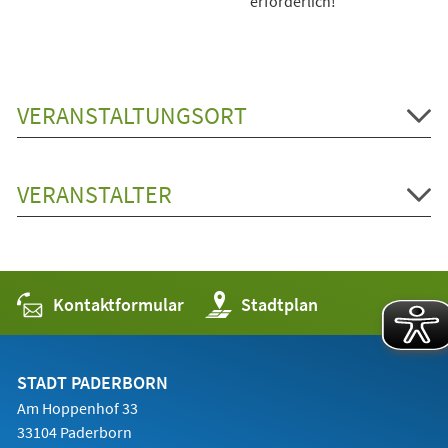
erforderlich!
VERANSTALTUNGSORT
VERANSTALTER
Kontaktformular
(Öffnet
Stadtplan
in
einem
neuen
Tab)
STADT PADERBORN
Am Hoppenhof 33
33104 Paderborn