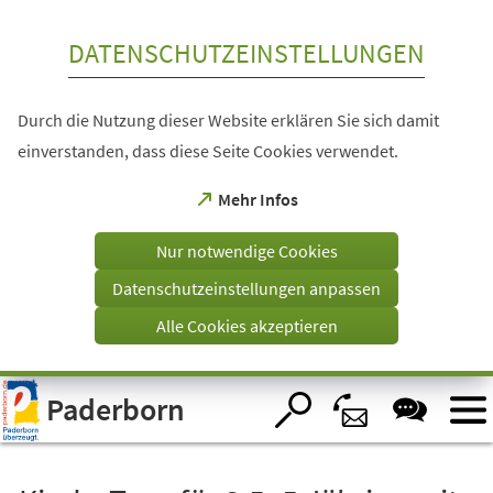
Inhalt anspringen
DATENSCHUTZEINSTELLUNGEN
Durch die Nutzung dieser Website erklären Sie sich damit
einverstanden, dass diese Seite Cookies verwendet.
(Öffnet
Mehr Infos
in
einem
Nur notwendige Cookies
neuen
Tab)
Datenschutzeinstellungen anpassen
Alle Cookies akzeptieren
Visuelle
Paderborn
Assistenzsoftware
öffnen.