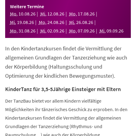
einem
Weitere Termine
neuen
Mo
,
10
.
08
.
26
Mi
,
12
.
08
.
26
Mo
,
17
.
08
.
26
Tab)
Mi
,
19
.
08
.
26
Mo
,
24
.
08
.
26
Mi
,
26
.
08
.
26
Mo
,
31
.
08
.
26
Mi
,
02
.
09
.
26
Mo
,
07
.
09
.
26
Mi
,
09
.
09
.
26
In den Kindertanzkursen findet die Vermittlung der
allgemeinen Grundlagen der Tanzerziehung wie auch
der Körperbildung (Haltungsschulung und
Optimierung der kindlichen Bewegungsmuster).
KinderTanz für 3,5-5Jährige Einsteiger mit Eltern
Der TanzBau bietet vor allem Kindern vielfältige
Möglichkeiten ihr tänzerisches Geschick zu erproben. In den
Kindertanzkursen findet die Vermittlung der allgemeinen
Grundlagen der Tanzerziehung (Rhythmus- und
Raumschulung,...) wie auch der Körperbildung