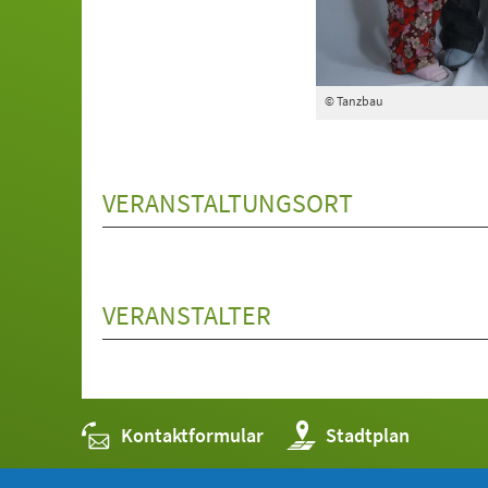
© Tanzbau
VERANSTALTUNGSORT
VERANSTALTER
Kontaktformular
(Öffnet
Stadtplan
in
einem