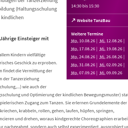
ndlagen der Tanzerziehung
14:30
bis
15:30
bildung (Haltungsschulung
 kindlichen
(Öffnet
Website TanzBau
in
einem
Weitere Termine
neuen
Jährige Einsteiger mit
Mo
,
10
.
08
.
26
Mi
,
12
.
08
.
26
Tab)
Mo
,
17
.
08
.
26
Mi
,
19
.
08
.
26
allem Kindern vielfältige
Mo
,
24
.
08
.
26
Mi
,
26
.
08
.
26
risches Geschick zu erproben.
Mo
,
31
.
08
.
26
Mi
,
02
.
09
.
26
 findet die Vermittlung der
Mo
,
07
.
09
.
26
Mi
,
09
.
09
.
26
n der Tanzerziehung
ulung,...) wie auch der
sschulung und Optimierung der kindlichen Bewegungsmuster) stat
spielerischen Zugang zum Tanzen. Sie erlernen Grundelemente der
riechen, krabbeln, rollen, gehen, laufen, hüpfen, springen,
ncieren und drehen, woraus kindgerechte Choreographien erarbei
nur nachgeahmt, sondern auch selbst experimentiert, ausprobiert u