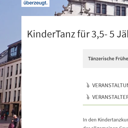
+
1
KinderTanz für 3,5- 5 Jä
Tänzerische Früh
VERANSTALTU
VERANSTALTE
In den Kindertanzkur
Veranstaltungsinformationen