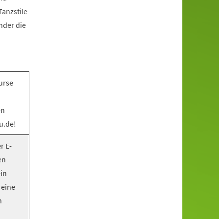
anzstile
nder die
urse
en
u.de!
r E-
en
ein
 eine
n