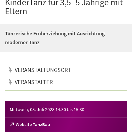
KinderTanz für 3,5- 5 Jährige mit
Eltern
Tänzerische Früherziehung mit Ausrichtung
moderner Tanz
VERANSTALTUNGSORT
VERANSTALTER
Veranstaltungsinformationen
Mittwoch, 05. Juli 2028
14:30
bis
15:30
(Öffnet
Website TanzBau
in