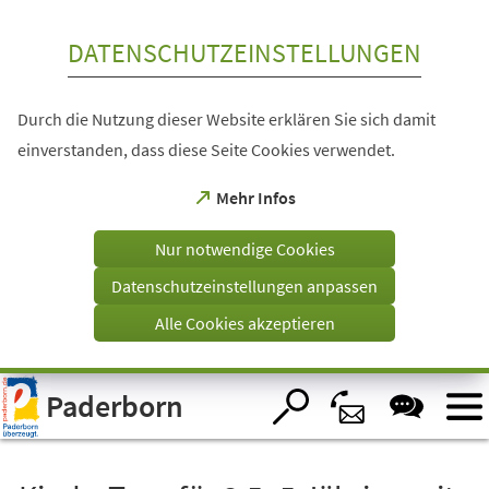
Inhalt anspringen
DATENSCHUTZEINSTELLUNGEN
Durch die Nutzung dieser Website erklären Sie sich damit
einverstanden, dass diese Seite Cookies verwendet.
(Öffnet
Mehr Infos
in
einem
Nur notwendige Cookies
neuen
Tab)
Datenschutzeinstellungen anpassen
Alle Cookies akzeptieren
Visuelle
Paderborn
Assistenzsoftware
öffnen.