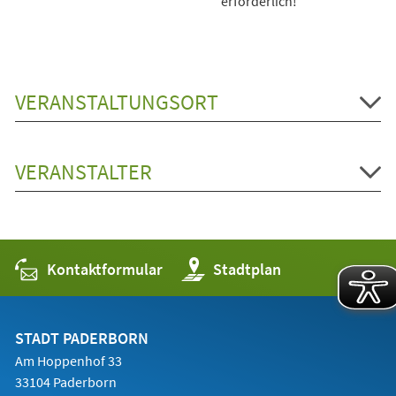
erforderlich!
VERANSTALTUNGSORT
VERANSTALTER
Kontaktformular
(Öffnet
Stadtplan
in
einem
neuen
Tab)
STADT PADERBORN
Am Hoppenhof 33
33104 Paderborn