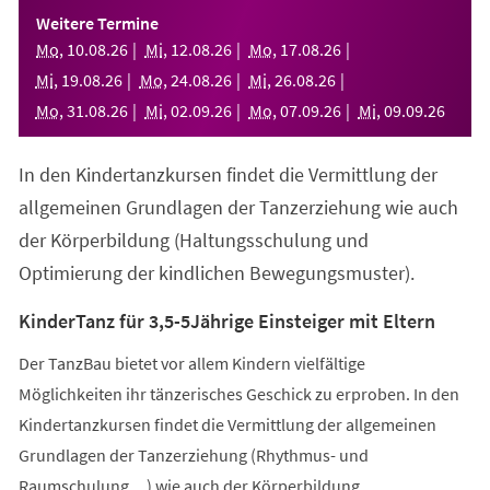
einem
Weitere Termine
neuen
Mo
,
10
.
08
.
26
Mi
,
12
.
08
.
26
Mo
,
17
.
08
.
26
Tab)
Mi
,
19
.
08
.
26
Mo
,
24
.
08
.
26
Mi
,
26
.
08
.
26
Mo
,
31
.
08
.
26
Mi
,
02
.
09
.
26
Mo
,
07
.
09
.
26
Mi
,
09
.
09
.
26
In den Kindertanzkursen findet die Vermittlung der
allgemeinen Grundlagen der Tanzerziehung wie auch
der Körperbildung (Haltungsschulung und
Optimierung der kindlichen Bewegungsmuster).
KinderTanz für 3,5-5Jährige Einsteiger mit Eltern
Der TanzBau bietet vor allem Kindern vielfältige
Möglichkeiten ihr tänzerisches Geschick zu erproben. In den
Kindertanzkursen findet die Vermittlung der allgemeinen
Grundlagen der Tanzerziehung (Rhythmus- und
Raumschulung,...) wie auch der Körperbildung