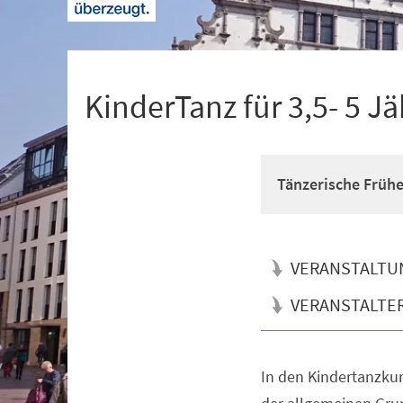
+
1
KinderTanz für 3,5- 5 Jä
Tänzerische Früh
VERANSTALTU
VERANSTALTE
In den Kindertanzkur
Veranstaltungsinformationen