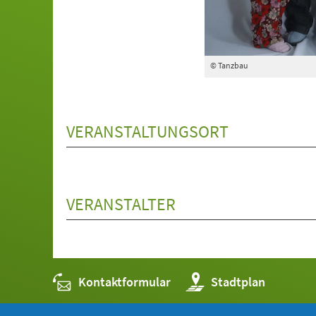
© Tanzbau
VERANSTALTUNGSORT
VERANSTALTER
Kontaktformular
(Öffnet
Stadtplan
in
einem