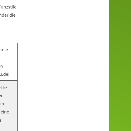
anzstile
nder die
urse
en
u.de!
r E-
en
ein
 eine
n