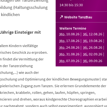
ndlagen der Tanzerziehung
14:30
bis
15:30
bildung (Haltungsschulung
 kindlichen
(Öffnet
Website TanzBau
in
einem
Weitere Termine
neuen
Jährige Einsteiger mit
Mo
,
10
.
08
.
26
Mi
,
12
.
08
.
26
Tab)
Mo
,
17
.
08
.
26
Mi
,
19
.
08
.
26
allem Kindern vielfältige
Mo
,
24
.
08
.
26
Mi
,
26
.
08
.
26
risches Geschick zu erproben.
Mo
,
31
.
08
.
26
Mi
,
02
.
09
.
26
 findet die Vermittlung der
Mo
,
07
.
09
.
26
Mi
,
09
.
09
.
26
n der Tanzerziehung
ulung,...) wie auch der
sschulung und Optimierung der kindlichen Bewegungsmuster) stat
spielerischen Zugang zum Tanzen. Sie erlernen Grundelemente der
riechen, krabbeln, rollen, gehen, laufen, hüpfen, springen,
ncieren und drehen, woraus kindgerechte Choreographien erarbei
nur nachgeahmt, sondern auch selbst experimentiert, ausprobiert u