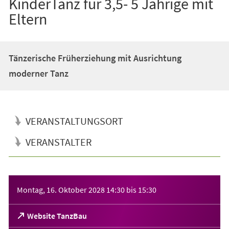
KinderTanz für 3,5- 5 Jährige mit
Eltern
Tänzerische Früherziehung mit Ausrichtung
moderner Tanz
VERANSTALTUNGSORT
VERANSTALTER
Veranstaltungsinformationen
Montag, 16. Oktober 2028
14:30
bis
15:30
(Öffnet
Website TanzBau
in