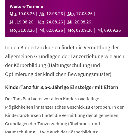
einem
Weitere Termine
neuen
Mo
,
10
.
08
.
26
Mi
,
12
.
08
.
26
Mo
,
17
.
08
.
26
Tab)
Mi
,
19
.
08
.
26
Mo
,
24
.
08
.
26
Mi
,
26
.
08
.
26
Mo
,
31
.
08
.
26
Mi
,
02
.
09
.
26
Mo
,
07
.
09
.
26
Mi
,
09
.
09
.
26
In den Kindertanzkursen findet die Vermittlung der
allgemeinen Grundlagen der Tanzerziehung wie auch
der Körperbildung (Haltungsschulung und
Optimierung der kindlichen Bewegungsmuster).
KinderTanz für 3,5-5Jährige Einsteiger mit Eltern
Der TanzBau bietet vor allem Kindern vielfältige
Möglichkeiten ihr tänzerisches Geschick zu erproben. In den
Kindertanzkursen findet die Vermittlung der allgemeinen
Grundlagen der Tanzerziehung (Rhythmus- und
Raumschulung,...) wie auch der Körperbildung