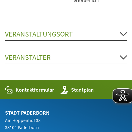
erforderlich!
VERANSTALTUNGSORT
VERANSTALTER
Kontaktformular
(Öffnet
Stadtplan
in
einem
neuen
Tab)
STADT PADERBORN
Am Hoppenhof 33
33104 Paderborn