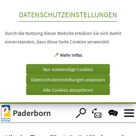
Inhalt anspringen
DATENSCHUTZEINSTELLUNGEN
Durch die Nutzung dieser Website erklären Sie sich damit
einverstanden, dass diese Seite Cookies verwendet.
(Öffnet
Mehr Infos
in
einem
Nur notwendige Cookies
neuen
Tab)
Datenschutzeinstellungen anpassen
Alle Cookies akzeptieren
Visuelle
Paderborn
Assistenzsoftware
öffnen.