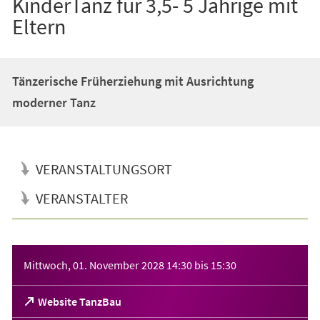
KinderTanz für 3,5- 5 Jährige mit
Eltern
Tänzerische Früherziehung mit Ausrichtung
moderner Tanz
VERANSTALTUNGSORT
VERANSTALTER
Veranstaltungsinformationen
Mittwoch, 01. November 2028
14:30
bis
15:30
(Öffnet
Website TanzBau
in