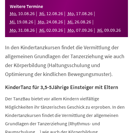
einem
Weitere Termine
neuen
Mo
,
10
.
08
.
26
Mi
,
12
.
08
.
26
Mo
,
17
.
08
.
26
Tab)
Mi
,
19
.
08
.
26
Mo
,
24
.
08
.
26
Mi
,
26
.
08
.
26
Mo
,
31
.
08
.
26
Mi
,
02
.
09
.
26
Mo
,
07
.
09
.
26
Mi
,
09
.
09
.
26
In den Kindertanzkursen findet die Vermittlung der
allgemeinen Grundlagen der Tanzerziehung wie auch
der Körperbildung (Haltungsschulung und
Optimierung der kindlichen Bewegungsmuster).
KinderTanz für 3,5-5Jährige Einsteiger mit Eltern
Der TanzBau bietet vor allem Kindern vielfältige
Möglichkeiten ihr tänzerisches Geschick zu erproben. In den
Kindertanzkursen findet die Vermittlung der allgemeinen
Grundlagen der Tanzerziehung (Rhythmus- und
Raumschulung,...) wie auch der Körperbildung