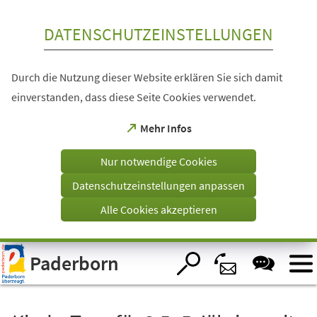
Inhalt anspringen
DATENSCHUTZEINSTELLUNGEN
Durch die Nutzung dieser Website erklären Sie sich damit
einverstanden, dass diese Seite Cookies verwendet.
(Öffnet
Mehr Infos
in
einem
Nur notwendige Cookies
neuen
Tab)
Datenschutzeinstellungen anpassen
Alle Cookies akzeptieren
Visuelle
Paderborn
Assistenzsoftware
öffnen.