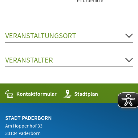
erforderlich!
VERANSTALTUNGSORT
VERANSTALTER
Kontaktformular
(Öffnet
Stadtplan
in
einem
neuen
Tab)
STADT PADERBORN
Am Hoppenhof 33
33104 Paderborn