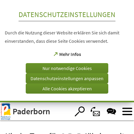
Inhalt anspringen
DATENSCHUTZEINSTELLUNGEN
Durch die Nutzung dieser Website erklären Sie sich damit
einverstanden, dass diese Seite Cookies verwendet.
(Öffnet
Mehr Infos
in
einem
Nur notwendige Cookies
neuen
Tab)
Datenschutzeinstellungen anpassen
Alle Cookies akzeptieren
Visuelle
Paderborn
Assistenzsoftware
öffnen.