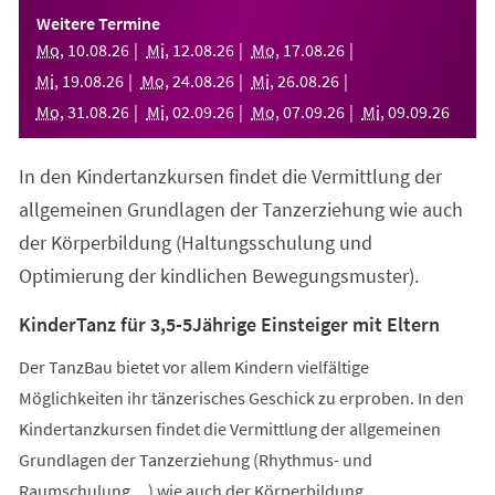
einem
Weitere Termine
neuen
Mo
,
10
.
08
.
26
Mi
,
12
.
08
.
26
Mo
,
17
.
08
.
26
Tab)
Mi
,
19
.
08
.
26
Mo
,
24
.
08
.
26
Mi
,
26
.
08
.
26
Mo
,
31
.
08
.
26
Mi
,
02
.
09
.
26
Mo
,
07
.
09
.
26
Mi
,
09
.
09
.
26
In den Kindertanzkursen findet die Vermittlung der
allgemeinen Grundlagen der Tanzerziehung wie auch
der Körperbildung (Haltungsschulung und
Optimierung der kindlichen Bewegungsmuster).
KinderTanz für 3,5-5Jährige Einsteiger mit Eltern
Der TanzBau bietet vor allem Kindern vielfältige
Möglichkeiten ihr tänzerisches Geschick zu erproben. In den
Kindertanzkursen findet die Vermittlung der allgemeinen
Grundlagen der Tanzerziehung (Rhythmus- und
Raumschulung,...) wie auch der Körperbildung