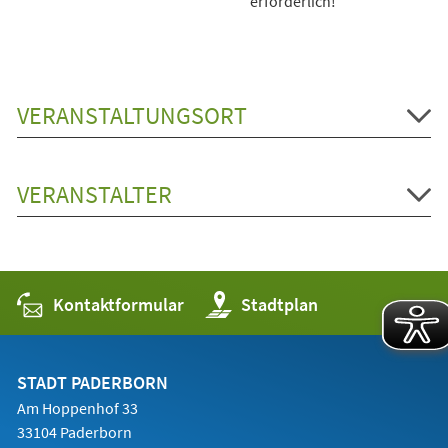
erforderlich!
VERANSTALTUNGSORT
VERANSTALTER
Kontaktformular
(Öffnet
Stadtplan
in
einem
neuen
Tab)
STADT PADERBORN
Am Hoppenhof 33
33104 Paderborn