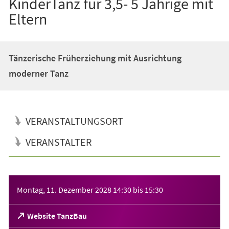
KinderTanz für 3,5- 5 Jährige mit
Eltern
Tänzerische Früherziehung mit Ausrichtung
moderner Tanz
VERANSTALTUNGSORT
VERANSTALTER
Veranstaltungsinformationen
Montag, 11. Dezember 2028
14:30
bis
15:30
(Öffnet
Website TanzBau
in