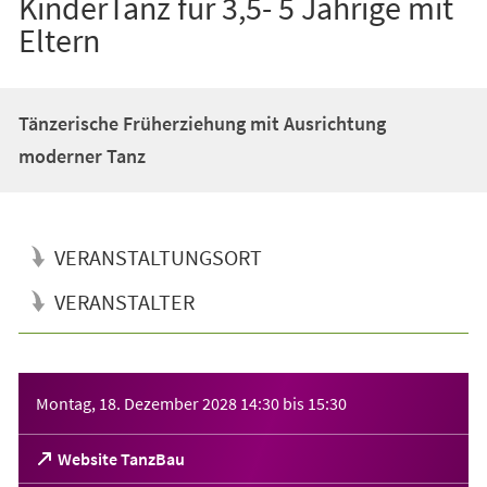
KinderTanz für 3,5- 5 Jährige mit
Eltern
Tänzerische Früherziehung mit Ausrichtung
moderner Tanz
VERANSTALTUNGSORT
VERANSTALTER
Veranstaltungsinformationen
Montag, 18. Dezember 2028
14:30
bis
15:30
(Öffnet
Website TanzBau
in