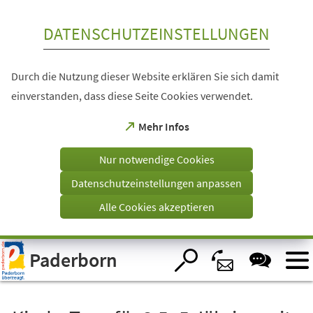
Inhalt anspringen
DATENSCHUTZEINSTELLUNGEN
Durch die Nutzung dieser Website erklären Sie sich damit
einverstanden, dass diese Seite Cookies verwendet.
(Öffnet
Mehr Infos
in
einem
Nur notwendige Cookies
neuen
Tab)
Datenschutzeinstellungen anpassen
Alle Cookies akzeptieren
Visuelle
Paderborn
Assistenzsoftware
öffnen.