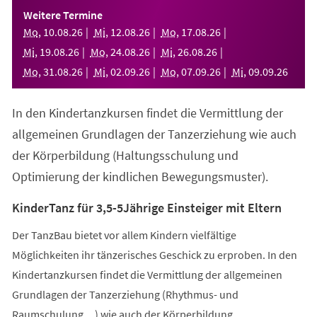
einem
Weitere Termine
neuen
Mo
,
10
.
08
.
26
Mi
,
12
.
08
.
26
Mo
,
17
.
08
.
26
Tab)
Mi
,
19
.
08
.
26
Mo
,
24
.
08
.
26
Mi
,
26
.
08
.
26
Mo
,
31
.
08
.
26
Mi
,
02
.
09
.
26
Mo
,
07
.
09
.
26
Mi
,
09
.
09
.
26
In den Kindertanzkursen findet die Vermittlung der
allgemeinen Grundlagen der Tanzerziehung wie auch
der Körperbildung (Haltungsschulung und
Optimierung der kindlichen Bewegungsmuster).
KinderTanz für 3,5-5Jährige Einsteiger mit Eltern
Der TanzBau bietet vor allem Kindern vielfältige
Möglichkeiten ihr tänzerisches Geschick zu erproben. In den
Kindertanzkursen findet die Vermittlung der allgemeinen
Grundlagen der Tanzerziehung (Rhythmus- und
Raumschulung,...) wie auch der Körperbildung