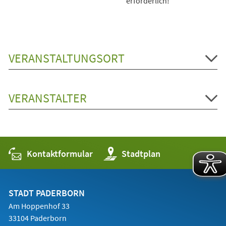
erforderlich!
VERANSTALTUNGSORT
VERANSTALTER
Kontaktformular
(Öffnet
Stadtplan
in
einem
neuen
Tab)
STADT PADERBORN
Am Hoppenhof 33
33104 Paderborn