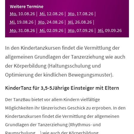
einem
Weitere Termine
neuen
Mo
,
10
.
08
.
26
Mi
,
12
.
08
.
26
Mo
,
17
.
08
.
26
Tab)
Mi
,
19
.
08
.
26
Mo
,
24
.
08
.
26
Mi
,
26
.
08
.
26
Mo
,
31
.
08
.
26
Mi
,
02
.
09
.
26
Mo
,
07
.
09
.
26
Mi
,
09
.
09
.
26
In den Kindertanzkursen findet die Vermittlung der
allgemeinen Grundlagen der Tanzerziehung wie auch
der Körperbildung (Haltungsschulung und
Optimierung der kindlichen Bewegungsmuster).
KinderTanz für 3,5-5Jährige Einsteiger mit Eltern
Der TanzBau bietet vor allem Kindern vielfältige
Möglichkeiten ihr tänzerisches Geschick zu erproben. In den
Kindertanzkursen findet die Vermittlung der allgemeinen
Grundlagen der Tanzerziehung (Rhythmus- und
Raumschulung,...) wie auch der Körperbildung