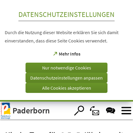
Inhalt anspringen
DATENSCHUTZEINSTELLUNGEN
Durch die Nutzung dieser Website erklären Sie sich damit
einverstanden, dass diese Seite Cookies verwendet.
(Öffnet
Mehr Infos
in
einem
Nur notwendige Cookies
neuen
Tab)
Datenschutzeinstellungen anpassen
Alle Cookies akzeptieren
Visuelle
Paderborn
Assistenzsoftware
öffnen.