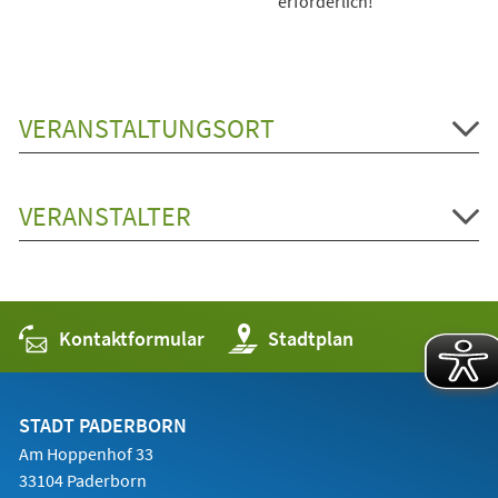
erforderlich!
VERANSTALTUNGSORT
VERANSTALTER
Kontaktformular
(Öffnet
Stadtplan
in
einem
neuen
Tab)
STADT PADERBORN
Am Hoppenhof 33
33104 Paderborn