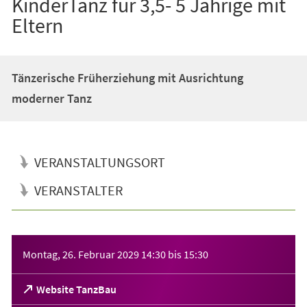
KinderTanz für 3,5- 5 Jährige mit
Eltern
Tänzerische Früherziehung mit Ausrichtung
moderner Tanz
VERANSTALTUNGSORT
VERANSTALTER
Veranstaltungsinformationen
Montag, 26. Februar 2029
14:30
bis
15:30
(Öffnet
Website TanzBau
in