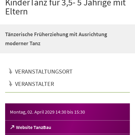
KinderTanz für 3,5- 5 Jährige mit
Eltern
Tänzerische Früherziehung mit Ausrichtung
moderner Tanz
VERANSTALTUNGSORT
VERANSTALTER
Veranstaltungsinformationen
Montag, 02. April 2029
14:30
bis
15:30
(Öffnet
Website TanzBau
in