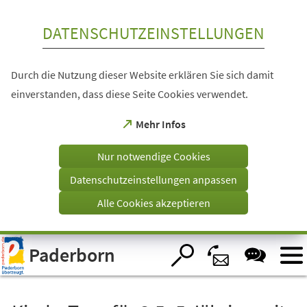
Inhalt anspringen
DATENSCHUTZEINSTELLUNGEN
Durch die Nutzung dieser Website erklären Sie sich damit
einverstanden, dass diese Seite Cookies verwendet.
(Öffnet
Mehr Infos
in
einem
Nur notwendige Cookies
neuen
Tab)
Datenschutzeinstellungen anpassen
Alle Cookies akzeptieren
Visuelle
Paderborn
Assistenzsoftware
öffnen.