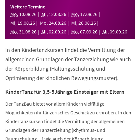
einem
Weitere Termine
neuen
Mo
,
10
.
08
.
26
Mi
,
12
.
08
.
26
Mo
,
17
.
08
.
26
Tab)
Mi
,
19
.
08
.
26
Mo
,
24
.
08
.
26
Mi
,
26
.
08
.
26
Mo
,
31
.
08
.
26
Mi
,
02
.
09
.
26
Mo
,
07
.
09
.
26
Mi
,
09
.
09
.
26
In den Kindertanzkursen findet die Vermittlung der
allgemeinen Grundlagen der Tanzerziehung wie auch
der Körperbildung (Haltungsschulung und
Optimierung der kindlichen Bewegungsmuster).
KinderTanz für 3,5-5Jährige Einsteiger mit Eltern
Der TanzBau bietet vor allem Kindern vielfältige
Möglichkeiten ihr tänzerisches Geschick zu erproben. In den
Kindertanzkursen findet die Vermittlung der allgemeinen
Grundlagen der Tanzerziehung (Rhythmus- und
Raumschulung,...) wie auch der Körperbildung