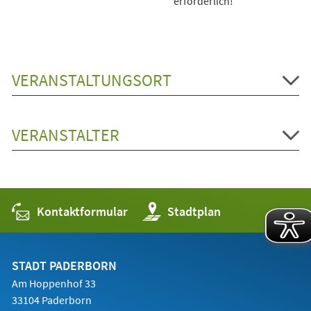
erforderlich!
VERANSTALTUNGSORT
VERANSTALTER
Kontaktformular
(Öffnet
Stadtplan
in
einem
neuen
Tab)
STADT PADERBORN
Am Hoppenhof 33
33104 Paderborn