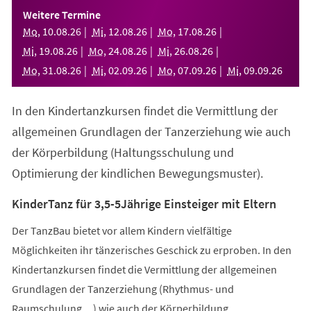
einem
Weitere Termine
neuen
Mo
,
10
.
08
.
26
Mi
,
12
.
08
.
26
Mo
,
17
.
08
.
26
Tab)
Mi
,
19
.
08
.
26
Mo
,
24
.
08
.
26
Mi
,
26
.
08
.
26
Mo
,
31
.
08
.
26
Mi
,
02
.
09
.
26
Mo
,
07
.
09
.
26
Mi
,
09
.
09
.
26
In den Kindertanzkursen findet die Vermittlung der
allgemeinen Grundlagen der Tanzerziehung wie auch
der Körperbildung (Haltungsschulung und
Optimierung der kindlichen Bewegungsmuster).
KinderTanz für 3,5-5Jährige Einsteiger mit Eltern
Der TanzBau bietet vor allem Kindern vielfältige
Möglichkeiten ihr tänzerisches Geschick zu erproben. In den
Kindertanzkursen findet die Vermittlung der allgemeinen
Grundlagen der Tanzerziehung (Rhythmus- und
Raumschulung,...) wie auch der Körperbildung