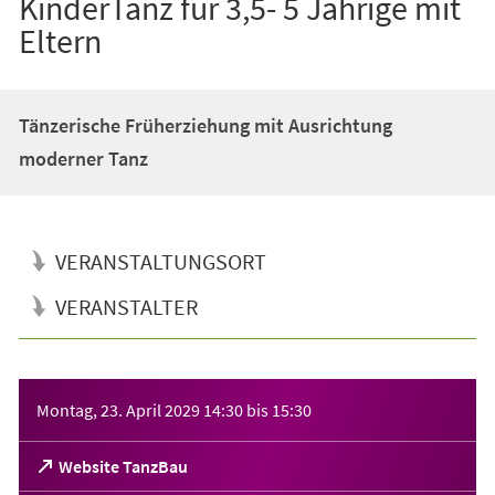
KinderTanz für 3,5- 5 Jährige mit
Eltern
Tänzerische Früherziehung mit Ausrichtung
moderner Tanz
VERANSTALTUNGSORT
VERANSTALTER
Veranstaltungsinformationen
Montag, 23. April 2029
14:30
bis
15:30
(Öffnet
Website TanzBau
in