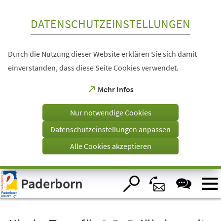
Inhalt anspringen
DATENSCHUTZEINSTELLUNGEN
Durch die Nutzung dieser Website erklären Sie sich damit
einverstanden, dass diese Seite Cookies verwendet.
(Öffnet
Mehr Infos
in
einem
Nur notwendige Cookies
neuen
Tab)
Datenschutzeinstellungen anpassen
Alle Cookies akzeptieren
Visuelle
Paderborn
Assistenzsoftware
öffnen.