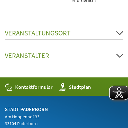
erforderlich!
VERANSTALTUNGSORT
VERANSTALTER
Kontaktformular
(Öffnet
Stadtplan
in
einem
neuen
Tab)
STADT PADERBORN
Am Hoppenhof 33
33104 Paderborn