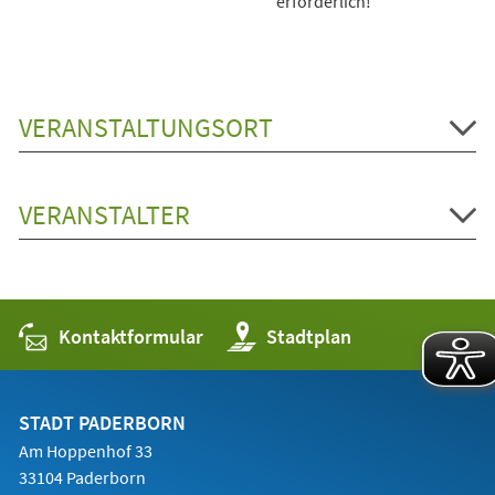
erforderlich!
VERANSTALTUNGSORT
VERANSTALTER
Kontaktformular
(Öffnet
Stadtplan
in
einem
neuen
Tab)
STADT PADERBORN
Am Hoppenhof 33
33104 Paderborn