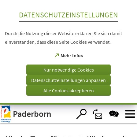
Inhalt anspringen
DATENSCHUTZEINSTELLUNGEN
Durch die Nutzung dieser Website erklären Sie sich damit
einverstanden, dass diese Seite Cookies verwendet.
(Öffnet
Mehr Infos
in
einem
Nur notwendige Cookies
neuen
Tab)
Datenschutzeinstellungen anpassen
Alle Cookies akzeptieren
Visuelle
Paderborn
Assistenzsoftware
öffnen.