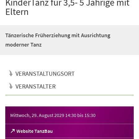
KinderTanz für 3,5- 5 Jährige mit
Eltern
Tänzerische Früherziehung mit Ausrichtung
moderner Tanz
VERANSTALTUNGSORT
VERANSTALTER
Veranstaltungsinformationen
Mittwoch, 29. August 2029
14:30
bis
15:30
(Öffnet
Website TanzBau
in