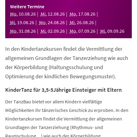
einem
Weitere Termine
neuen
Mo
,
10
.
08
.
26
Mi
,
12
.
08
.
26
Mo
,
17
.
08
.
26
Tab)
Mi
,
19
.
08
.
26
Mo
,
24
.
08
.
26
Mi
,
26
.
08
.
26
Mo
,
31
.
08
.
26
Mi
,
02
.
09
.
26
Mo
,
07
.
09
.
26
Mi
,
09
.
09
.
26
In den Kindertanzkursen findet die Vermittlung der
allgemeinen Grundlagen der Tanzerziehung wie auch
der Körperbildung (Haltungsschulung und
Optimierung der kindlichen Bewegungsmuster).
KinderTanz für 3,5-5Jährige Einsteiger mit Eltern
Der TanzBau bietet vor allem Kindern vielfältige
Möglichkeiten ihr tänzerisches Geschick zu erproben. In den
Kindertanzkursen findet die Vermittlung der allgemeinen
Grundlagen der Tanzerziehung (Rhythmus- und
Raumschulung,...) wie auch der Körperbildung