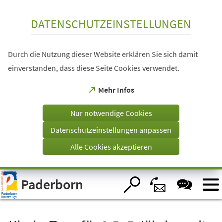
Inhalt anspringen
DATENSCHUTZEINSTELLUNGEN
Durch die Nutzung dieser Website erklären Sie sich damit
einverstanden, dass diese Seite Cookies verwendet.
(Öffnet
Mehr Infos
in
einem
Nur notwendige Cookies
neuen
Tab)
Datenschutzeinstellungen anpassen
Alle Cookies akzeptieren
Visuelle
Paderborn
Assistenzsoftware
öffnen.