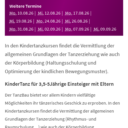
einem
Weitere Termine
neuen
Mo
,
10
.
08
.
26
Mi
,
12
.
08
.
26
Mo
,
17
.
08
.
26
Tab)
Mi
,
19
.
08
.
26
Mo
,
24
.
08
.
26
Mi
,
26
.
08
.
26
Mo
,
31
.
08
.
26
Mi
,
02
.
09
.
26
Mo
,
07
.
09
.
26
Mi
,
09
.
09
.
26
In den Kindertanzkursen findet die Vermittlung der
allgemeinen Grundlagen der Tanzerziehung wie auch
der Körperbildung (Haltungsschulung und
Optimierung der kindlichen Bewegungsmuster).
KinderTanz für 3,5-5Jährige Einsteiger mit Eltern
Der TanzBau bietet vor allem Kindern vielfältige
Möglichkeiten ihr tänzerisches Geschick zu erproben. In den
Kindertanzkursen findet die Vermittlung der allgemeinen
Grundlagen der Tanzerziehung (Rhythmus- und
Raumschulung,...) wie auch der Körperbildung