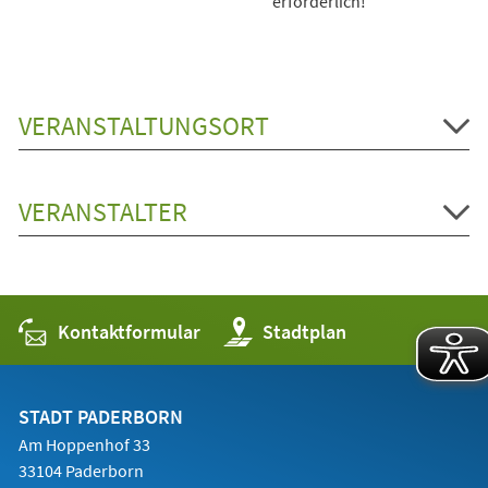
erforderlich!
VERANSTALTUNGSORT
VERANSTALTER
Kontaktformular
(Öffnet
Stadtplan
in
einem
neuen
Tab)
STADT PADERBORN
Am Hoppenhof 33
33104 Paderborn