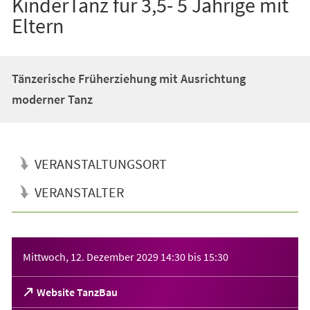
KinderTanz für 3,5- 5 Jährige mit
Eltern
Tänzerische Früherziehung mit Ausrichtung
moderner Tanz
VERANSTALTUNGSORT
VERANSTALTER
Veranstaltungsinformationen
Mittwoch, 12. Dezember 2029
14:30
bis
15:30
(Öffnet
Website TanzBau
in