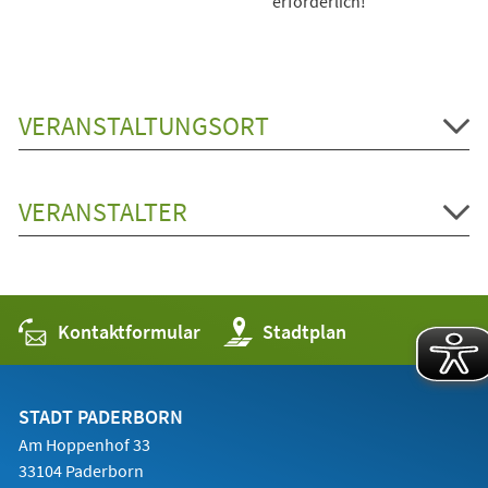
erforderlich!
VERANSTALTUNGSORT
VERANSTALTER
Kontaktformular
(Öffnet
Stadtplan
in
einem
neuen
Tab)
STADT PADERBORN
Am Hoppenhof 33
33104 Paderborn