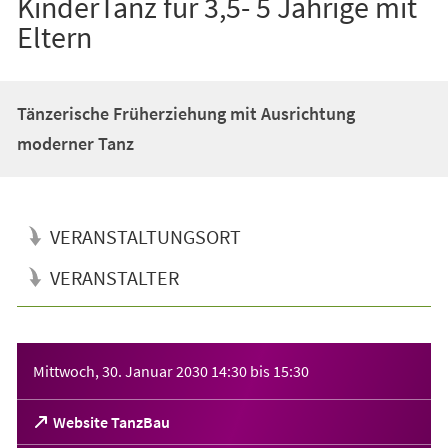
KinderTanz für 3,5- 5 Jährige mit
Eltern
Tänzerische Früherziehung mit Ausrichtung
moderner Tanz
VERANSTALTUNGSORT
VERANSTALTER
Veranstaltungsinformationen
Mittwoch, 30. Januar 2030
14:30
bis
15:30
(Öffnet
Website TanzBau
in