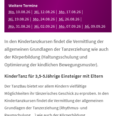
einem
Weitere Termine
neuen
Mo
,
10
.
08
.
26
Mi
,
12
.
08
.
26
Mo
,
17
.
08
.
26
Tab)
Mi
,
19
.
08
.
26
Mo
,
24
.
08
.
26
Mi
,
26
.
08
.
26
Mo
,
31
.
08
.
26
Mi
,
02
.
09
.
26
Mo
,
07
.
09
.
26
Mi
,
09
.
09
.
26
In den Kindertanzkursen findet die Vermittlung der
allgemeinen Grundlagen der Tanzerziehung wie auch
der Körperbildung (Haltungsschulung und
Optimierung der kindlichen Bewegungsmuster).
KinderTanz für 3,5-5Jährige Einsteiger mit Eltern
Der TanzBau bietet vor allem Kindern vielfältige
Möglichkeiten ihr tänzerisches Geschick zu erproben. In den
Kindertanzkursen findet die Vermittlung der allgemeinen
Grundlagen der Tanzerziehung (Rhythmus- und
Raumschulung,...) wie auch der Körperbildung