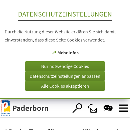
Inhalt anspringen
DATENSCHUTZEINSTELLUNGEN
Durch die Nutzung dieser Website erklären Sie sich damit
einverstanden, dass diese Seite Cookies verwendet.
(Öffnet
Mehr Infos
in
einem
Nur notwendige Cookies
neuen
Tab)
Datenschutzeinstellungen anpassen
Alle Cookies akzeptieren
Visuelle
Paderborn
Assistenzsoftware
öffnen.