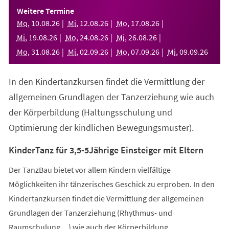
einem
Weitere Termine
neuen
Mo
,
10
.
08
.
26
Mi
,
12
.
08
.
26
Mo
,
17
.
08
.
26
Tab)
Mi
,
19
.
08
.
26
Mo
,
24
.
08
.
26
Mi
,
26
.
08
.
26
Mo
,
31
.
08
.
26
Mi
,
02
.
09
.
26
Mo
,
07
.
09
.
26
Mi
,
09
.
09
.
26
In den Kindertanzkursen findet die Vermittlung der
allgemeinen Grundlagen der Tanzerziehung wie auch
der Körperbildung (Haltungsschulung und
Optimierung der kindlichen Bewegungsmuster).
KinderTanz für 3,5-5Jährige Einsteiger mit Eltern
Der TanzBau bietet vor allem Kindern vielfältige
Möglichkeiten ihr tänzerisches Geschick zu erproben. In den
Kindertanzkursen findet die Vermittlung der allgemeinen
Grundlagen der Tanzerziehung (Rhythmus- und
Raumschulung,...) wie auch der Körperbildung