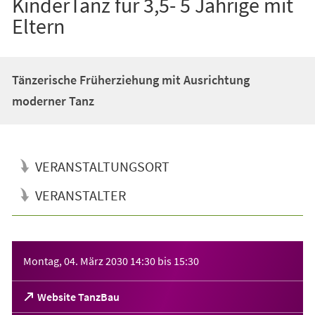
KinderTanz für 3,5- 5 Jährige mit
Eltern
Tänzerische Früherziehung mit Ausrichtung
moderner Tanz
VERANSTALTUNGSORT
VERANSTALTER
Veranstaltungsinformationen
Montag, 04. März 2030
14:30
bis
15:30
(Öffnet
Website TanzBau
in