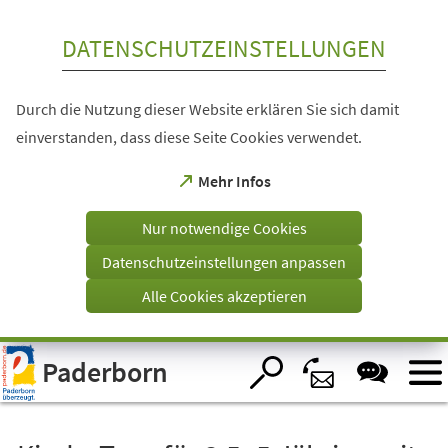
Inhalt anspringen
DATENSCHUTZEINSTELLUNGEN
Durch die Nutzung dieser Website erklären Sie sich damit
einverstanden, dass diese Seite Cookies verwendet.
(Öffnet
Mehr Infos
in
einem
Nur notwendige Cookies
neuen
Tab)
Datenschutzeinstellungen anpassen
Alle Cookies akzeptieren
Visuelle
Paderborn
Assistenzsoftware
öffnen.