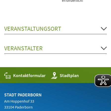
erforderlich!
VERANSTALTUNGSORT
VERANSTALTER
Kontaktformular
(Öffnet
Stadtplan
in
einem
neuen
Tab)
STADT PADERBORN
Am Hoppenhof 33
33104 Paderborn