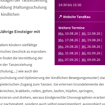
ndlagen der Tanzerziehung
14:30
bis
15:30
bildung (Haltungsschulung
 kindlichen
(Öffnet
Website TanzBau
in
einem
Weitere Termine
neuen
Jährige Einsteiger mit
Mo
,
10
.
08
.
26
Mi
,
12
.
08
.
26
Tab)
Mo
,
17
.
08
.
26
Mi
,
19
.
08
.
26
allem Kindern vielfältige
Mo
,
24
.
08
.
26
Mi
,
26
.
08
.
26
risches Geschick zu erproben.
Mo
,
31
.
08
.
26
Mi
,
02
.
09
.
26
 findet die Vermittlung der
Mo
,
07
.
09
.
26
Mi
,
09
.
09
.
26
n der Tanzerziehung
ulung,...) wie auch der
sschulung und Optimierung der kindlichen Bewegungsmuster) stat
spielerischen Zugang zum Tanzen. Sie erlernen Grundelemente der
riechen, krabbeln, rollen, gehen, laufen, hüpfen, springen,
ncieren und drehen, woraus kindgerechte Choreographien erarbei
nur nachgeahmt, sondern auch selbst experimentiert, ausprobiert u