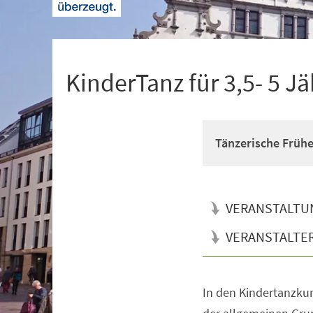
+
1
KinderTanz für 3,5- 5 Jä
Tänzerische Früh
VERANSTALTU
VERANSTALTE
In den Kindertanzkur
Veranstaltungsinformationen