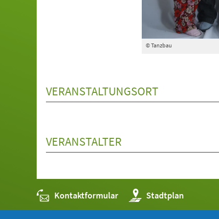
© Tanzbau
VERANSTALTUNGSORT
VERANSTALTER
Kontaktformular
(Öffnet
Stadtplan
in
einem