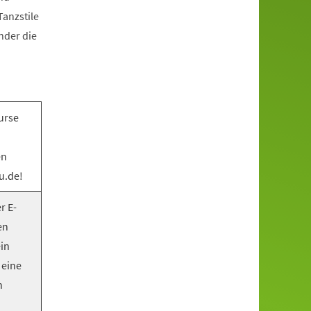
anzstile
nder die
urse
en
u.de!
r E-
en
ein
 eine
n