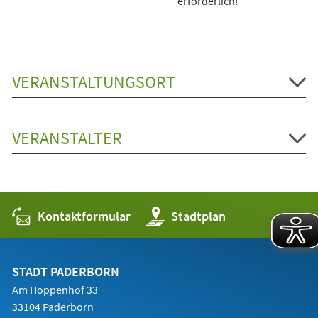
erforderlich!
VERANSTALTUNGSORT
VERANSTALTER
Kontaktformular
(Öffnet
Stadtplan
in
einem
neuen
Tab)
STADT PADERBORN
Am Hoppenhof 33
33104 Paderborn