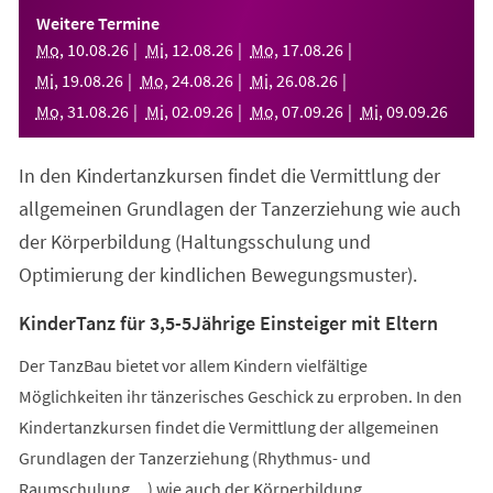
einem
Weitere Termine
neuen
Mo
,
10
.
08
.
26
Mi
,
12
.
08
.
26
Mo
,
17
.
08
.
26
Tab)
Mi
,
19
.
08
.
26
Mo
,
24
.
08
.
26
Mi
,
26
.
08
.
26
Mo
,
31
.
08
.
26
Mi
,
02
.
09
.
26
Mo
,
07
.
09
.
26
Mi
,
09
.
09
.
26
In den Kindertanzkursen findet die Vermittlung der
allgemeinen Grundlagen der Tanzerziehung wie auch
der Körperbildung (Haltungsschulung und
Optimierung der kindlichen Bewegungsmuster).
KinderTanz für 3,5-5Jährige Einsteiger mit Eltern
Der TanzBau bietet vor allem Kindern vielfältige
Möglichkeiten ihr tänzerisches Geschick zu erproben. In den
Kindertanzkursen findet die Vermittlung der allgemeinen
Grundlagen der Tanzerziehung (Rhythmus- und
Raumschulung,...) wie auch der Körperbildung