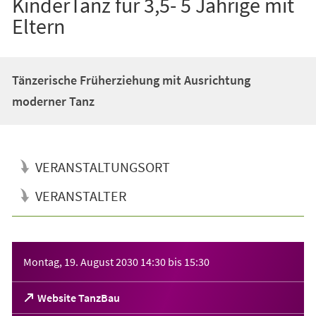
KinderTanz für 3,5- 5 Jährige mit
Eltern
Tänzerische Früherziehung mit Ausrichtung
moderner Tanz
VERANSTALTUNGSORT
VERANSTALTER
Veranstaltungsinformationen
Montag, 19. August 2030
14:30
bis
15:30
(Öffnet
Website TanzBau
in