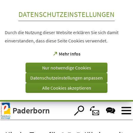
Inhalt anspringen
DATENSCHUTZEINSTELLUNGEN
Durch die Nutzung dieser Website erklären Sie sich damit
einverstanden, dass diese Seite Cookies verwendet.
(Öffnet
Mehr Infos
in
einem
Nur notwendige Cookies
neuen
Tab)
Datenschutzeinstellungen anpassen
Alle Cookies akzeptieren
Visuelle
Paderborn
Assistenzsoftware
öffnen.