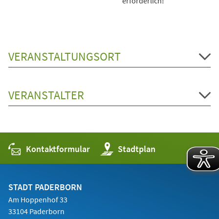
erforderlich!
VERANSTALTUNGSORT
VERANSTALTER
Kontaktformular
(Öffnet
Stadtplan
in
einem
neuen
Tab)
STADT PADERBORN
Am Hoppenhof 33
33104 Paderborn