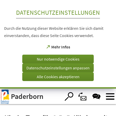
Inhalt anspringen
DATENSCHUTZEINSTELLUNGEN
Durch die Nutzung dieser Website erklären Sie sich damit
einverstanden, dass diese Seite Cookies verwendet.
(Öffnet
Mehr Infos
in
einem
Nur notwendige Cookies
neuen
Tab)
Datenschutzeinstellungen anpassen
Alle Cookies akzeptieren
Visuelle
Paderborn
Assistenzsoftware
öffnen.