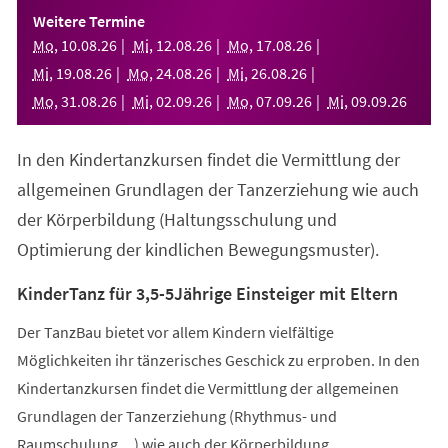
einem
Weitere Termine
neuen
Mo
,
10
.
08
.
26
Mi
,
12
.
08
.
26
Mo
,
17
.
08
.
26
Tab)
Mi
,
19
.
08
.
26
Mo
,
24
.
08
.
26
Mi
,
26
.
08
.
26
Mo
,
31
.
08
.
26
Mi
,
02
.
09
.
26
Mo
,
07
.
09
.
26
Mi
,
09
.
09
.
26
In den Kindertanzkursen findet die Vermittlung der
allgemeinen Grundlagen der Tanzerziehung wie auch
der Körperbildung (Haltungsschulung und
Optimierung der kindlichen Bewegungsmuster).
KinderTanz für 3,5-5Jährige Einsteiger mit Eltern
Der TanzBau bietet vor allem Kindern vielfältige
Möglichkeiten ihr tänzerisches Geschick zu erproben. In den
Kindertanzkursen findet die Vermittlung der allgemeinen
Grundlagen der Tanzerziehung (Rhythmus- und
Raumschulung,...) wie auch der Körperbildung