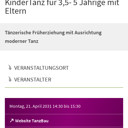
KinderTanz für 3,5- 5 Jährige mit
Eltern
Tänzerische Früherziehung mit Ausrichtung
moderner Tanz
VERANSTALTUNGSORT
VERANSTALTER
Veranstaltungsinformationen
Montag, 21. April 2031
14:30
bis
15:30
(Öffnet
Website TanzBau
in