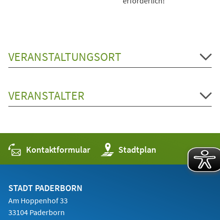
erforderlich!
VERANSTALTUNGSORT
VERANSTALTER
Kontaktformular
(Öffnet
Stadtplan
in
einem
neuen
Tab)
STADT PADERBORN
Am Hoppenhof 33
33104 Paderborn