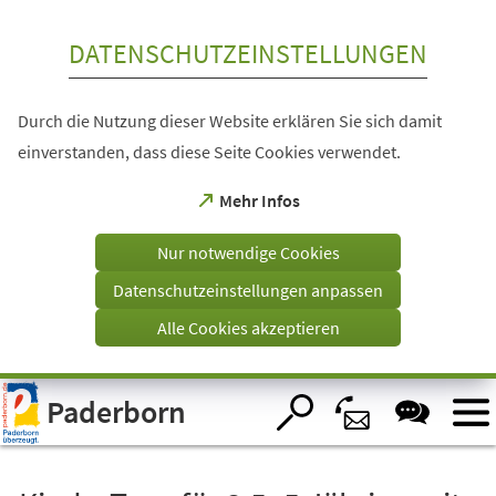
Inhalt anspringen
DATENSCHUTZEINSTELLUNGEN
Durch die Nutzung dieser Website erklären Sie sich damit
einverstanden, dass diese Seite Cookies verwendet.
(Öffnet
Mehr Infos
in
einem
Nur notwendige Cookies
neuen
Tab)
Datenschutzeinstellungen anpassen
Alle Cookies akzeptieren
Visuelle
Paderborn
Assistenzsoftware
öffnen.