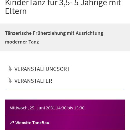
KinderTanz für 3,5- 5 Jährige mit
Eltern
Tänzerische Früherziehung mit Ausrichtung
moderner Tanz
VERANSTALTUNGSORT
VERANSTALTER
Veranstaltungsinformationen
Mittwoch, 25. Juni 2031
14:30
bis
15:30
(Öffnet
Website TanzBau
in