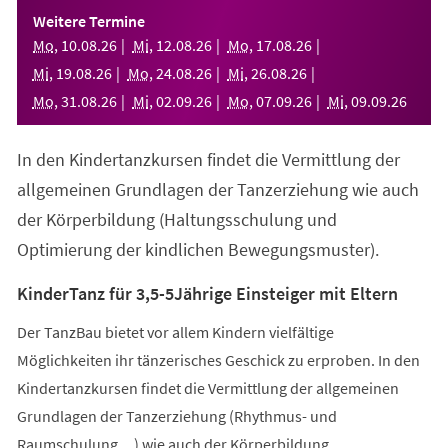
einem
Weitere Termine
neuen
Mo
,
10
.
08
.
26
Mi
,
12
.
08
.
26
Mo
,
17
.
08
.
26
Tab)
Mi
,
19
.
08
.
26
Mo
,
24
.
08
.
26
Mi
,
26
.
08
.
26
Mo
,
31
.
08
.
26
Mi
,
02
.
09
.
26
Mo
,
07
.
09
.
26
Mi
,
09
.
09
.
26
In den Kindertanzkursen findet die Vermittlung der
allgemeinen Grundlagen der Tanzerziehung wie auch
der Körperbildung (Haltungsschulung und
Optimierung der kindlichen Bewegungsmuster).
KinderTanz für 3,5-5Jährige Einsteiger mit Eltern
Der TanzBau bietet vor allem Kindern vielfältige
Möglichkeiten ihr tänzerisches Geschick zu erproben. In den
Kindertanzkursen findet die Vermittlung der allgemeinen
Grundlagen der Tanzerziehung (Rhythmus- und
Raumschulung,...) wie auch der Körperbildung