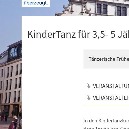
+
1
KinderTanz für 3,5- 5 Jä
Tänzerische Früh
VERANSTALTU
VERANSTALTE
In den Kindertanzkur
Veranstaltungsinformationen