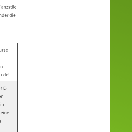
anzstile
nder die
urse
en
u.de!
r E-
en
ein
 eine
n