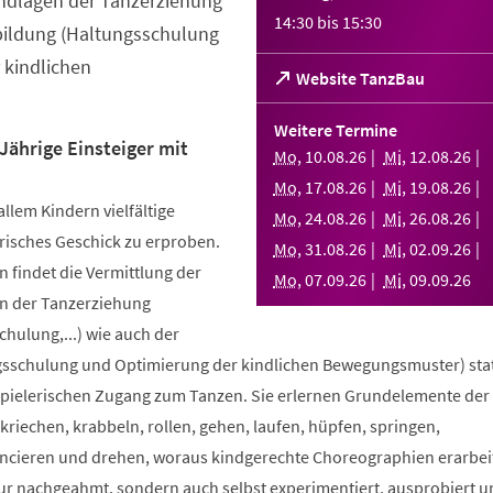
ndlagen der Tanzerziehung
14:30
bis
15:30
bildung (Haltungsschulung
 kindlichen
(Öffnet
Website TanzBau
in
einem
Weitere Termine
neuen
Jährige Einsteiger mit
Mo
,
10
.
08
.
26
Mi
,
12
.
08
.
26
Tab)
Mo
,
17
.
08
.
26
Mi
,
19
.
08
.
26
allem Kindern vielfältige
Mo
,
24
.
08
.
26
Mi
,
26
.
08
.
26
risches Geschick zu erproben.
Mo
,
31
.
08
.
26
Mi
,
02
.
09
.
26
 findet die Vermittlung der
Mo
,
07
.
09
.
26
Mi
,
09
.
09
.
26
n der Tanzerziehung
ulung,...) wie auch der
sschulung und Optimierung der kindlichen Bewegungsmuster) stat
spielerischen Zugang zum Tanzen. Sie erlernen Grundelemente der
riechen, krabbeln, rollen, gehen, laufen, hüpfen, springen,
ncieren und drehen, woraus kindgerechte Choreographien erarbei
nur nachgeahmt, sondern auch selbst experimentiert, ausprobiert u