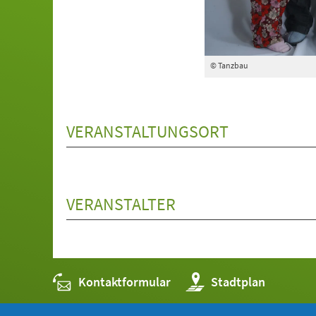
© Tanzbau
VERANSTALTUNGSORT
VERANSTALTER
Kontaktformular
(Öffnet
Stadtplan
in
einem