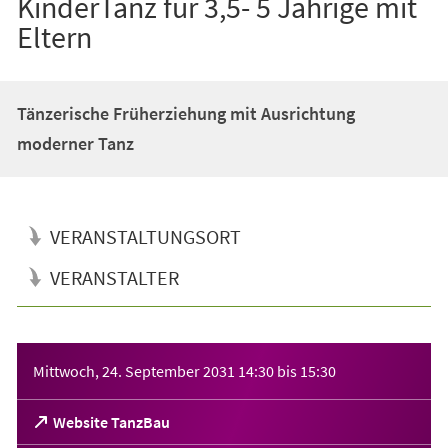
KinderTanz für 3,5- 5 Jährige mit
Eltern
Tänzerische Früherziehung mit Ausrichtung
moderner Tanz
VERANSTALTUNGSORT
VERANSTALTER
Veranstaltungsinformationen
Mittwoch, 24. September 2031
14:30
bis
15:30
(Öffnet
Website TanzBau
in