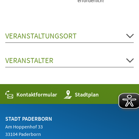
erforderlich!
VERANSTALTUNGSORT
VERANSTALTER
Kontaktformular
(Öffnet
Stadtplan
in
einem
neuen
Tab)
STADT PADERBORN
Am Hoppenhof 33
33104 Paderborn