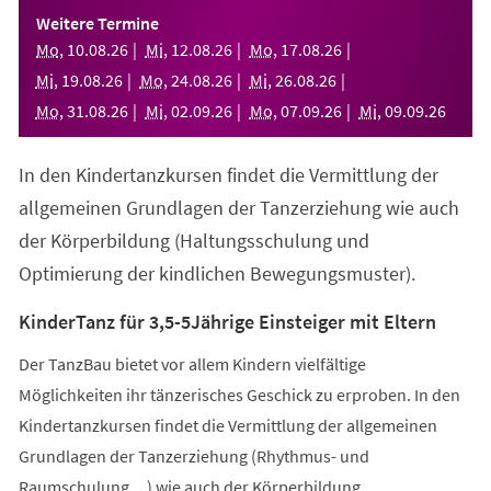
einem
Weitere Termine
neuen
Mo
,
10
.
08
.
26
Mi
,
12
.
08
.
26
Mo
,
17
.
08
.
26
Tab)
Mi
,
19
.
08
.
26
Mo
,
24
.
08
.
26
Mi
,
26
.
08
.
26
Mo
,
31
.
08
.
26
Mi
,
02
.
09
.
26
Mo
,
07
.
09
.
26
Mi
,
09
.
09
.
26
In den Kindertanzkursen findet die Vermittlung der
allgemeinen Grundlagen der Tanzerziehung wie auch
der Körperbildung (Haltungsschulung und
Optimierung der kindlichen Bewegungsmuster).
KinderTanz für 3,5-5Jährige Einsteiger mit Eltern
Der TanzBau bietet vor allem Kindern vielfältige
Möglichkeiten ihr tänzerisches Geschick zu erproben. In den
Kindertanzkursen findet die Vermittlung der allgemeinen
Grundlagen der Tanzerziehung (Rhythmus- und
Raumschulung,...) wie auch der Körperbildung