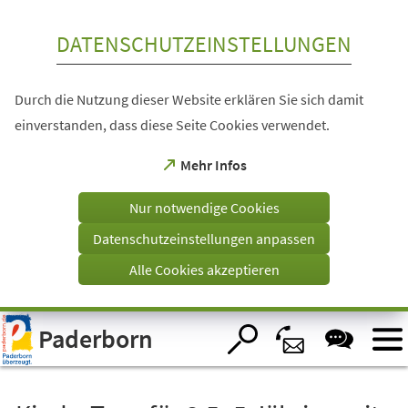
Inhalt anspringen
DATENSCHUTZEINSTELLUNGEN
Durch die Nutzung dieser Website erklären Sie sich damit
einverstanden, dass diese Seite Cookies verwendet.
(Öffnet
Mehr Infos
in
einem
Nur notwendige Cookies
neuen
Tab)
Datenschutzeinstellungen anpassen
Alle Cookies akzeptieren
Visuelle
Paderborn
Assistenzsoftware
öffnen.