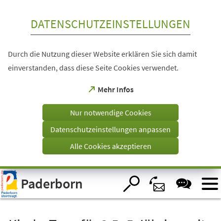
Inhalt anspringen
DATENSCHUTZEINSTELLUNGEN
Durch die Nutzung dieser Website erklären Sie sich damit
einverstanden, dass diese Seite Cookies verwendet.
(Öffnet
Mehr Infos
in
einem
Nur notwendige Cookies
neuen
Tab)
Datenschutzeinstellungen anpassen
Alle Cookies akzeptieren
Visuelle
Paderborn
Assistenzsoftware
öffnen.