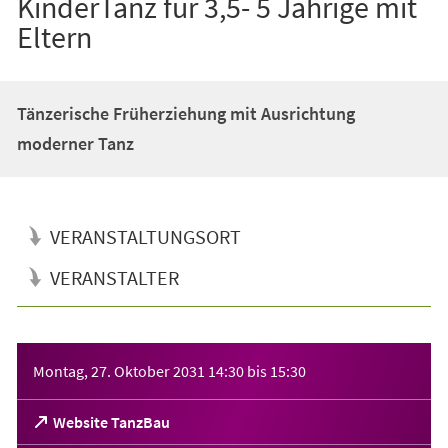
KinderTanz für 3,5- 5 Jährige mit
Eltern
Tänzerische Früherziehung mit Ausrichtung
moderner Tanz
VERANSTALTUNGSORT
VERANSTALTER
Veranstaltungsinformationen
Montag, 27. Oktober 2031
14:30
bis
15:30
(Öffnet
Website TanzBau
in