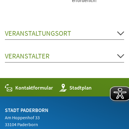
erforderlich!
VERANSTALTUNGSORT
VERANSTALTER
Kontaktformular
(Öffnet
Stadtplan
in
einem
neuen
Tab)
STADT PADERBORN
Am Hoppenhof 33
33104 Paderborn