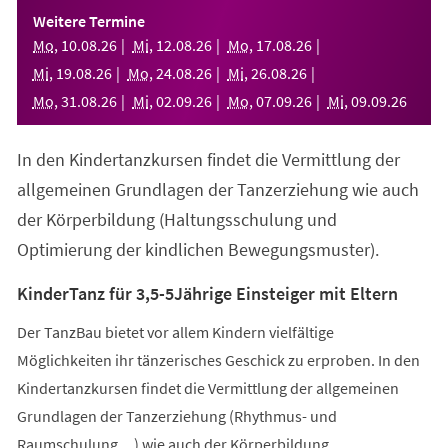
einem
Weitere Termine
neuen
Mo
,
10
.
08
.
26
Mi
,
12
.
08
.
26
Mo
,
17
.
08
.
26
Tab)
Mi
,
19
.
08
.
26
Mo
,
24
.
08
.
26
Mi
,
26
.
08
.
26
Mo
,
31
.
08
.
26
Mi
,
02
.
09
.
26
Mo
,
07
.
09
.
26
Mi
,
09
.
09
.
26
In den Kindertanzkursen findet die Vermittlung der
allgemeinen Grundlagen der Tanzerziehung wie auch
der Körperbildung (Haltungsschulung und
Optimierung der kindlichen Bewegungsmuster).
KinderTanz für 3,5-5Jährige Einsteiger mit Eltern
Der TanzBau bietet vor allem Kindern vielfältige
Möglichkeiten ihr tänzerisches Geschick zu erproben. In den
Kindertanzkursen findet die Vermittlung der allgemeinen
Grundlagen der Tanzerziehung (Rhythmus- und
Raumschulung,...) wie auch der Körperbildung