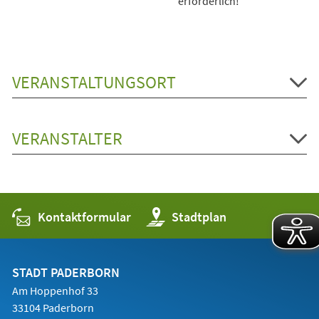
erforderlich!
VERANSTALTUNGSORT
VERANSTALTER
Kontaktformular
(Öffnet
Stadtplan
in
einem
neuen
Tab)
STADT PADERBORN
Am Hoppenhof 33
33104 Paderborn