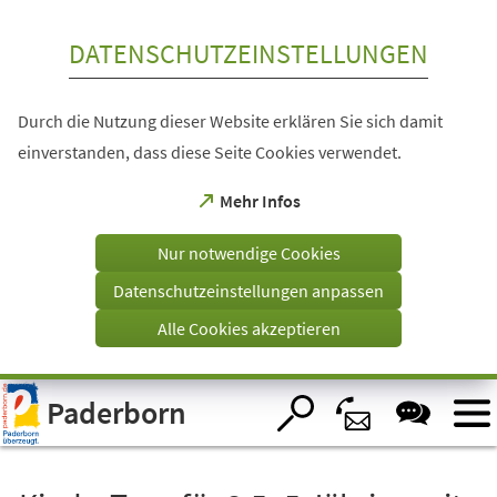
Inhalt anspringen
DATENSCHUTZEINSTELLUNGEN
Durch die Nutzung dieser Website erklären Sie sich damit
einverstanden, dass diese Seite Cookies verwendet.
(Öffnet
Mehr Infos
in
einem
Nur notwendige Cookies
neuen
Tab)
Datenschutzeinstellungen anpassen
Alle Cookies akzeptieren
Visuelle
Paderborn
Assistenzsoftware
öffnen.