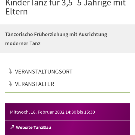
KinderTanz für 3,5- 5 Jährige mit
Eltern
Tänzerische Früherziehung mit Ausrichtung
moderner Tanz
VERANSTALTUNGSORT
VERANSTALTER
Veranstaltungsinformationen
Mittwoch, 18. Februar 2032
14:30
bis
15:30
(Öffnet
Website TanzBau
in