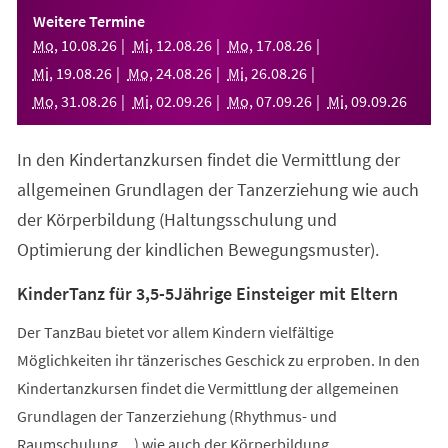
einem
Weitere Termine
neuen
Mo
,
10
.
08
.
26
Mi
,
12
.
08
.
26
Mo
,
17
.
08
.
26
Tab)
Mi
,
19
.
08
.
26
Mo
,
24
.
08
.
26
Mi
,
26
.
08
.
26
Mo
,
31
.
08
.
26
Mi
,
02
.
09
.
26
Mo
,
07
.
09
.
26
Mi
,
09
.
09
.
26
In den Kindertanzkursen findet die Vermittlung der
allgemeinen Grundlagen der Tanzerziehung wie auch
der Körperbildung (Haltungsschulung und
Optimierung der kindlichen Bewegungsmuster).
KinderTanz für 3,5-5Jährige Einsteiger mit Eltern
Der TanzBau bietet vor allem Kindern vielfältige
Möglichkeiten ihr tänzerisches Geschick zu erproben. In den
Kindertanzkursen findet die Vermittlung der allgemeinen
Grundlagen der Tanzerziehung (Rhythmus- und
Raumschulung,...) wie auch der Körperbildung