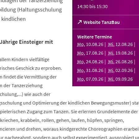
ndlagen der Tanzerziehung
14:30
bis
15:30
bildung (Haltungsschulung
 kindlichen
(Öffnet
Website TanzBau
in
einem
Weitere Termine
neuen
Jährige Einsteiger mit
Mo
,
10
.
08
.
26
Mi
,
12
.
08
.
26
Tab)
Mo
,
17
.
08
.
26
Mi
,
19
.
08
.
26
allem Kindern vielfältige
Mo
,
24
.
08
.
26
Mi
,
26
.
08
.
26
risches Geschick zu erproben.
Mo
,
31
.
08
.
26
Mi
,
02
.
09
.
26
 findet die Vermittlung der
Mo
,
07
.
09
.
26
Mi
,
09
.
09
.
26
n der Tanzerziehung
ulung,...) wie auch der
sschulung und Optimierung der kindlichen Bewegungsmuster) stat
spielerischen Zugang zum Tanzen. Sie erlernen Grundelemente der
riechen, krabbeln, rollen, gehen, laufen, hüpfen, springen,
ncieren und drehen, woraus kindgerechte Choreographien erarbei
nur nachgeahmt, sondern auch selbst experimentiert, ausprobiert u