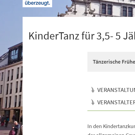
+
1
KinderTanz für 3,5- 5 Jä
Tänzerische Früh
VERANSTALTU
VERANSTALTE
In den Kindertanzkur
Veranstaltungsinformationen