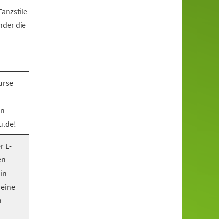
anzstile
nder die
urse
en
u.de!
r E-
en
ein
 eine
n