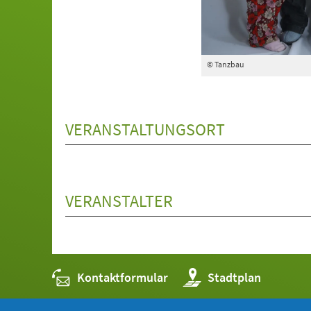
© Tanzbau
VERANSTALTUNGSORT
VERANSTALTER
Kontaktformular
(Öffnet
Stadtplan
in
einem