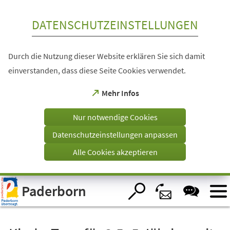
Inhalt anspringen
DATENSCHUTZEINSTELLUNGEN
Durch die Nutzung dieser Website erklären Sie sich damit
einverstanden, dass diese Seite Cookies verwendet.
(Öffnet
Mehr Infos
in
einem
Nur notwendige Cookies
neuen
Tab)
Datenschutzeinstellungen anpassen
Alle Cookies akzeptieren
Visuelle
Paderborn
Assistenzsoftware
öffnen.