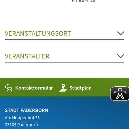
erforderlich!
VERANSTALTUNGSORT
VERANSTALTER
Kontaktformular
(Öffnet
Stadtplan
in
einem
neuen
Tab)
STADT PADERBORN
Am Hoppenhof 33
33104 Paderborn