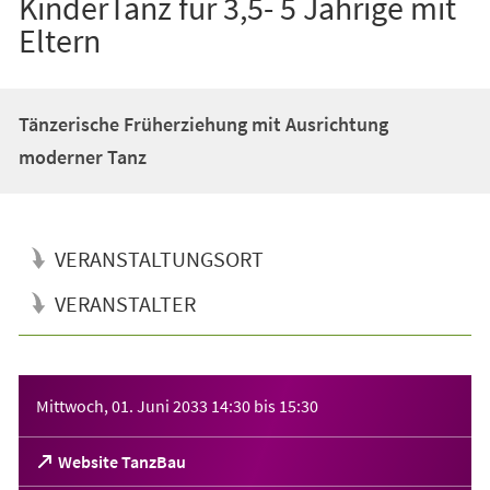
KinderTanz für 3,5- 5 Jährige mit
Eltern
Tänzerische Früherziehung mit Ausrichtung
moderner Tanz
VERANSTALTUNGSORT
VERANSTALTER
Veranstaltungsinformationen
Mittwoch, 01. Juni 2033
14:30
bis
15:30
(Öffnet
Website TanzBau
in