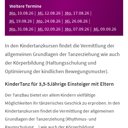
einem
Weitere Termine
neuen
Mo
,
10
.
08
.
26
Mi
,
12
.
08
.
26
Mo
,
17
.
08
.
26
Tab)
Mi
,
19
.
08
.
26
Mo
,
24
.
08
.
26
Mi
,
26
.
08
.
26
Mo
,
31
.
08
.
26
Mi
,
02
.
09
.
26
Mo
,
07
.
09
.
26
Mi
,
09
.
09
.
26
In den Kindertanzkursen findet die Vermittlung der
allgemeinen Grundlagen der Tanzerziehung wie auch
der Körperbildung (Haltungsschulung und
Optimierung der kindlichen Bewegungsmuster).
KinderTanz für 3,5-5Jährige Einsteiger mit Eltern
Der TanzBau bietet vor allem Kindern vielfältige
Möglichkeiten ihr tänzerisches Geschick zu erproben. In den
Kindertanzkursen findet die Vermittlung der allgemeinen
Grundlagen der Tanzerziehung (Rhythmus- und
Raumschulung,...) wie auch der Körperbildung