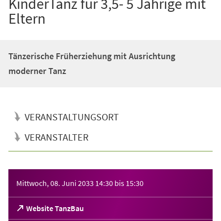
KinderTanz für 3,5- 5 Jährige mit
Eltern
Tänzerische Früherziehung mit Ausrichtung
moderner Tanz
VERANSTALTUNGSORT
VERANSTALTER
Veranstaltungsinformationen
Mittwoch, 08. Juni 2033
14:30
bis
15:30
(Öffnet
Website TanzBau
in