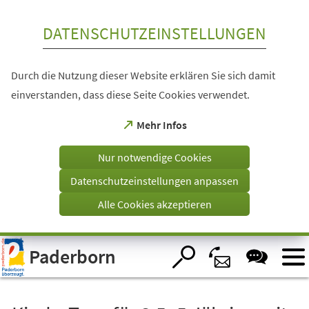
Inhalt anspringen
DATENSCHUTZEINSTELLUNGEN
Durch die Nutzung dieser Website erklären Sie sich damit
einverstanden, dass diese Seite Cookies verwendet.
(Öffnet
Mehr Infos
in
einem
Nur notwendige Cookies
neuen
Tab)
Datenschutzeinstellungen anpassen
Alle Cookies akzeptieren
Visuelle
Paderborn
Assistenzsoftware
öffnen.