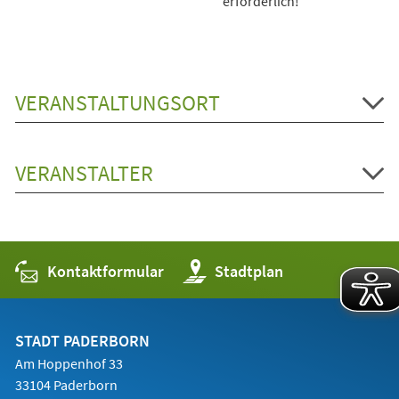
erforderlich!
VERANSTALTUNGSORT
VERANSTALTER
Kontaktformular
(Öffnet
Stadtplan
in
einem
neuen
Tab)
STADT PADERBORN
Am Hoppenhof 33
33104 Paderborn