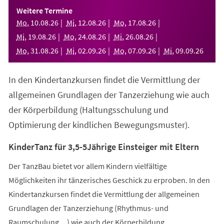
einem
Weitere Termine
neuen
Mo
,
10
.
08
.
26
Mi
,
12
.
08
.
26
Mo
,
17
.
08
.
26
Tab)
Mi
,
19
.
08
.
26
Mo
,
24
.
08
.
26
Mi
,
26
.
08
.
26
Mo
,
31
.
08
.
26
Mi
,
02
.
09
.
26
Mo
,
07
.
09
.
26
Mi
,
09
.
09
.
26
In den Kindertanzkursen findet die Vermittlung der
allgemeinen Grundlagen der Tanzerziehung wie auch
der Körperbildung (Haltungsschulung und
Optimierung der kindlichen Bewegungsmuster).
KinderTanz für 3,5-5Jährige Einsteiger mit Eltern
Der TanzBau bietet vor allem Kindern vielfältige
Möglichkeiten ihr tänzerisches Geschick zu erproben. In den
Kindertanzkursen findet die Vermittlung der allgemeinen
Grundlagen der Tanzerziehung (Rhythmus- und
Raumschulung,...) wie auch der Körperbildung