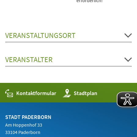
erforderlich!
VERANSTALTUNGSORT
VERANSTALTER
Kontaktformular
(Öffnet
Stadtplan
in
einem
neuen
Tab)
STADT PADERBORN
Am Hoppenhof 33
33104 Paderborn