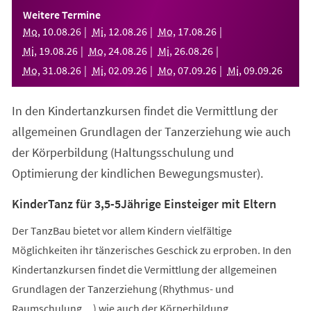
einem
Weitere Termine
neuen
Mo
,
10
.
08
.
26
Mi
,
12
.
08
.
26
Mo
,
17
.
08
.
26
Tab)
Mi
,
19
.
08
.
26
Mo
,
24
.
08
.
26
Mi
,
26
.
08
.
26
Mo
,
31
.
08
.
26
Mi
,
02
.
09
.
26
Mo
,
07
.
09
.
26
Mi
,
09
.
09
.
26
In den Kindertanzkursen findet die Vermittlung der
allgemeinen Grundlagen der Tanzerziehung wie auch
der Körperbildung (Haltungsschulung und
Optimierung der kindlichen Bewegungsmuster).
KinderTanz für 3,5-5Jährige Einsteiger mit Eltern
Der TanzBau bietet vor allem Kindern vielfältige
Möglichkeiten ihr tänzerisches Geschick zu erproben. In den
Kindertanzkursen findet die Vermittlung der allgemeinen
Grundlagen der Tanzerziehung (Rhythmus- und
Raumschulung,...) wie auch der Körperbildung