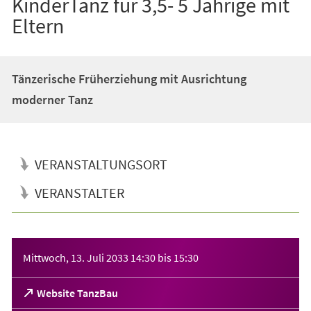
KinderTanz für 3,5- 5 Jährige mit
Eltern
Tänzerische Früherziehung mit Ausrichtung
moderner Tanz
VERANSTALTUNGSORT
VERANSTALTER
Veranstaltungsinformationen
Mittwoch, 13. Juli 2033
14:30
bis
15:30
(Öffnet
Website TanzBau
in