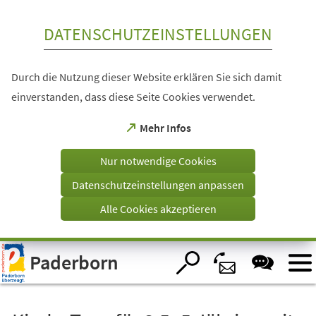
Inhalt anspringen
DATENSCHUTZEINSTELLUNGEN
Durch die Nutzung dieser Website erklären Sie sich damit
einverstanden, dass diese Seite Cookies verwendet.
(Öffnet
Mehr Infos
in
einem
Nur notwendige Cookies
neuen
Tab)
Datenschutzeinstellungen anpassen
Alle Cookies akzeptieren
Visuelle
Paderborn
Assistenzsoftware
öffnen.