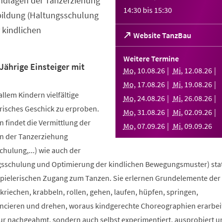
ndlagen der Tanzerziehung
14:30
bis
15:30
bildung (Haltungsschulung
 kindlichen
(Öffnet
Website TanzBau
in
einem
Weitere Termine
neuen
Jährige Einsteiger mit
Mo
,
10
.
08
.
26
Mi
,
12
.
08
.
26
Tab)
Mo
,
17
.
08
.
26
Mi
,
19
.
08
.
26
allem Kindern vielfältige
Mo
,
24
.
08
.
26
Mi
,
26
.
08
.
26
risches Geschick zu erproben.
Mo
,
31
.
08
.
26
Mi
,
02
.
09
.
26
 findet die Vermittlung der
Mo
,
07
.
09
.
26
Mi
,
09
.
09
.
26
n der Tanzerziehung
ulung,...) wie auch der
sschulung und Optimierung der kindlichen Bewegungsmuster) stat
spielerischen Zugang zum Tanzen. Sie erlernen Grundelemente der
riechen, krabbeln, rollen, gehen, laufen, hüpfen, springen,
ncieren und drehen, woraus kindgerechte Choreographien erarbei
nur nachgeahmt, sondern auch selbst experimentiert, ausprobiert u