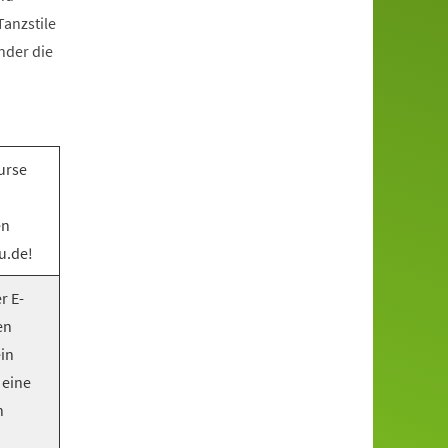
anzstile
nder die
urse
en
u.de!
r E-
en
ein
 eine
n