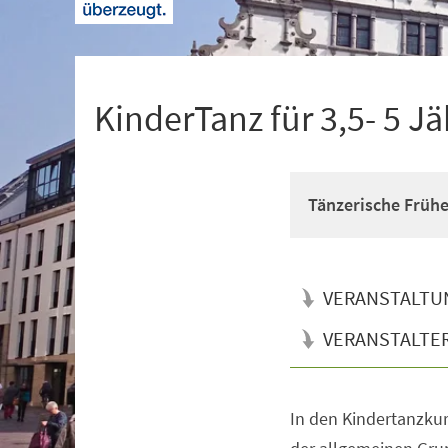
+
1
KinderTanz für 3,5- 5 Jä
Tänzerische Früh
VERANSTALTU
VERANSTALTE
In den Kindertanzkur
Veranstaltungsinformationen