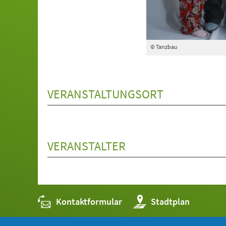
© Tanzbau
VERANSTALTUNGSORT
VERANSTALTER
Kontaktformular
(Öffnet
Stadtplan
in
einem