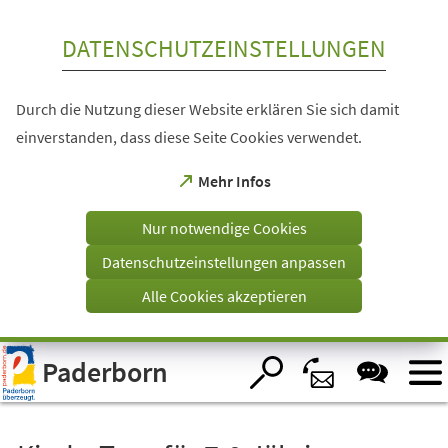
Inhalt anspringen
DATENSCHUTZEINSTELLUNGEN
Durch die Nutzung dieser Website erklären Sie sich damit
einverstanden, dass diese Seite Cookies verwendet.
(Öffnet
Mehr Infos
in
einem
Nur notwendige Cookies
neuen
Tab)
Datenschutzeinstellungen anpassen
Alle Cookies akzeptieren
Visuelle
Paderborn
Assistenzsoftware
öffnen.