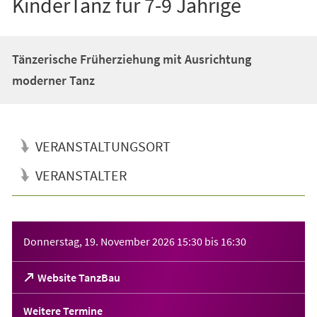
KinderTanz für 7-9 Jährige
Tänzerische Früherziehung mit Ausrichtung
moderner Tanz
VERANSTALTUNGSORT
VERANSTALTER
Veranstaltungsinformationen
Donnerstag, 19. November 2026
15:30
bis
16:30
(Öffnet
Website TanzBau
in
einem
Weitere Termine