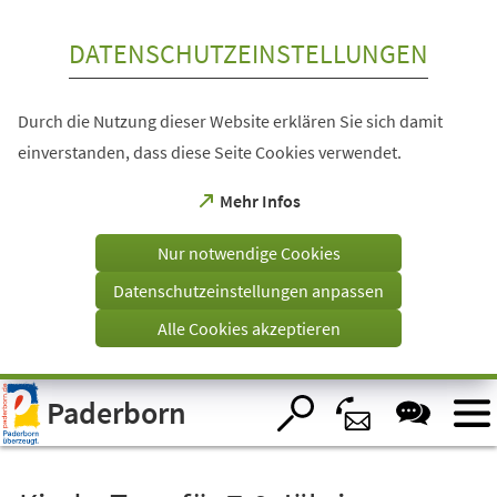
Inhalt anspringen
DATENSCHUTZEINSTELLUNGEN
Durch die Nutzung dieser Website erklären Sie sich damit
einverstanden, dass diese Seite Cookies verwendet.
(Öffnet
Mehr Infos
in
einem
Nur notwendige Cookies
neuen
Tab)
Datenschutzeinstellungen anpassen
Alle Cookies akzeptieren
Visuelle
Paderborn
Assistenzsoftware
öffnen.