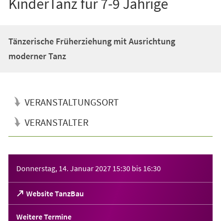
KinderTanz für 7-9 Jährige
Tänzerische Früherziehung mit Ausrichtung
moderner Tanz
VERANSTALTUNGSORT
VERANSTALTER
Veranstaltungsinformationen
Donnerstag, 14. Januar 2027
15:30
bis
16:30
(Öffnet
Website TanzBau
in
einem
Weitere Termine