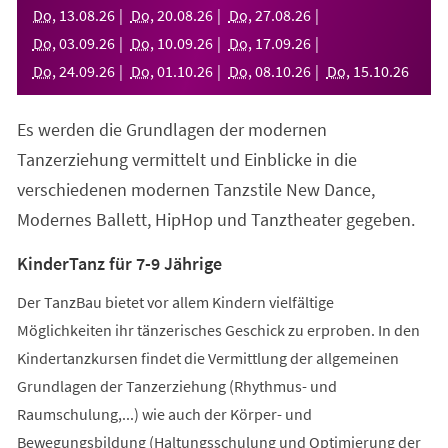
neuen
Do
,
13
.
08
.
26
Do
,
20
.
08
.
26
Do
,
27
.
08
.
26
Tab)
Do
,
03
.
09
.
26
Do
,
10
.
09
.
26
Do
,
17
.
09
.
26
Do
,
24
.
09
.
26
Do
,
01
.
10
.
26
Do
,
08
.
10
.
26
Do
,
15
.
10
.
26
Es werden die Grundlagen der modernen
Tanzerziehung vermittelt und Einblicke in die
verschiedenen modernen Tanzstile New Dance,
Modernes Ballett, HipHop und Tanztheater gegeben.
KinderTanz für 7-9 Jährige
Der TanzBau bietet vor allem Kindern vielfältige
Möglichkeiten ihr tänzerisches Geschick zu erproben. In den
Kindertanzkursen findet die Vermittlung der allgemeinen
Grundlagen der Tanzerziehung (Rhythmus- und
Raumschulung,...) wie auch der Körper- und
Bewegungsbildung (Haltungsschulung und Optimierung der