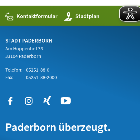
Kontaktformular
(Öffnet
Stadtplan
in
einem
neuen
Tab)
STADT PADERBORN
Am Hoppenhof 33
33104 Paderborn
Telefon:
05251 88-0
Fax:
05251 88-2000
Paderborn überzeugt.