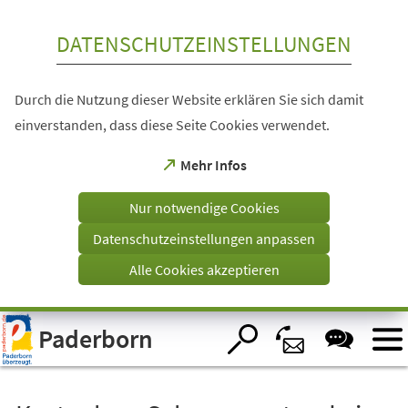
Inhalt anspringen
DATENSCHUTZEINSTELLUNGEN
Durch die Nutzung dieser Website erklären Sie sich damit
einverstanden, dass diese Seite Cookies verwendet.
(Öffnet
Mehr Infos
in
einem
Nur notwendige Cookies
neuen
Tab)
Datenschutzeinstellungen anpassen
Alle Cookies akzeptieren
Visuelle
Paderborn
Assistenzsoftware
öffnen.