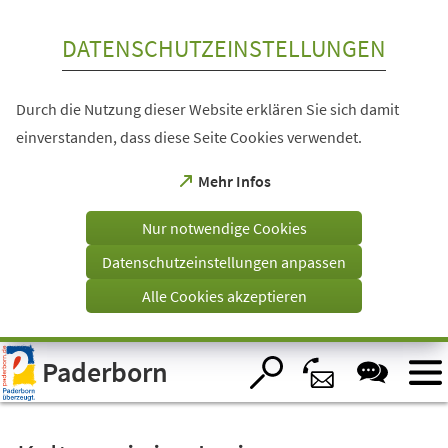
Inhalt anspringen
DATENSCHUTZEINSTELLUNGEN
Durch die Nutzung dieser Website erklären Sie sich damit
einverstanden, dass diese Seite Cookies verwendet.
(Öffnet
Mehr Infos
in
einem
Nur notwendige Cookies
neuen
Tab)
Datenschutzeinstellungen anpassen
Alle Cookies akzeptieren
Visuelle
Paderborn
Assistenzsoftware
öffnen.