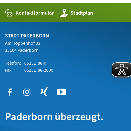
Kontaktformular
(Öffnet
Stadtplan
in
einem
neuen
Tab)
STADT PADERBORN
Am Hoppenhof 33
33104 Paderborn
Telefon:
05251 88-0
Fax:
05251 88-2000
Paderborn überzeugt.