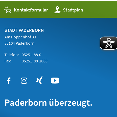
Kontaktformular
(Öffnet
Stadtplan
in
einem
neuen
Tab)
STADT PADERBORN
Am Hoppenhof 33
33104 Paderborn
Telefon:
05251 88-0
Fax:
05251 88-2000
Paderborn überzeugt.