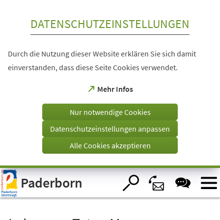
Inhalt anspringen
DATENSCHUTZEINSTELLUNGEN
Durch die Nutzung dieser Website erklären Sie sich damit
einverstanden, dass diese Seite Cookies verwendet.
(Öffnet
Mehr Infos
in
einem
Nur notwendige Cookies
neuen
Tab)
Datenschutzeinstellungen anpassen
Alle Cookies akzeptieren
Visuelle
Paderborn
Assistenzsoftware
öffnen.